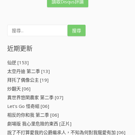
讀取Disqus評論
搜
尋
關
鍵
近期更新
字
:
仙逆 [153]
太空丹迪 第二季 [13]
拜托了偶像公主 [19]
炒翻天 [06]
異世界悠閑農家 第二季 [07]
Let's Go 怪奇組 [06]
相反的你和我 第二季 [06]
劇場版 我心里危險的東西 [正片]
說了不打算愛我的公爵繼承人，不知為何對我寵愛有加 [06]