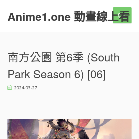
S
k
Anime1.one 動畫線上看
選單
i
p
t
o
c
o
南方公園 第6季 (South
n
t
Park Season 6) [06]
e
n
t
2024-03-27