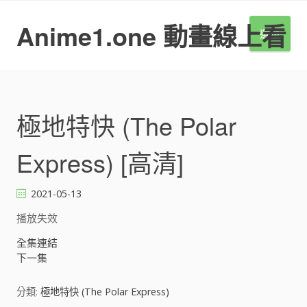
S
k
Anime1.one 動畫線上看
選單
i
p
t
o
c
o
極地特快 (The Polar
n
t
Express) [高清]
e
n
t
2021-05-13
播放失效
全集連結
下一集
分類:
極地特快 (The Polar Express)