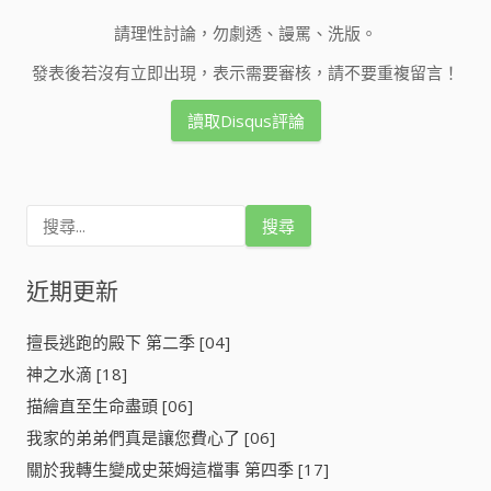
請理性討論，勿劇透、謾罵、洗版。
發表後若沒有立即出現，表示需要審核，請不要重複留言！
讀取Disqus評論
搜
尋
關
鍵
近期更新
字
:
擅長逃跑的殿下 第二季 [04]
神之水滴 [18]
描繪直至生命盡頭 [06]
我家的弟弟們真是讓您費心了 [06]
關於我轉生變成史萊姆這檔事 第四季 [17]