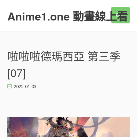
S
k
Anime1.one 動畫線上看
選單
i
p
t
o
c
o
啦啦啦德瑪西亞 第三季
n
t
[07]
e
n
t
2025-01-03