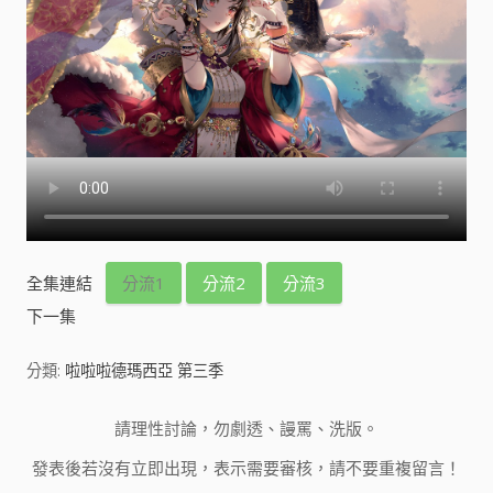
全集連結
分流1
分流2
分流3
下一集
分類:
啦啦啦德瑪西亞 第三季
請理性討論，勿劇透、謾罵、洗版。
發表後若沒有立即出現，表示需要審核，請不要重複留言！