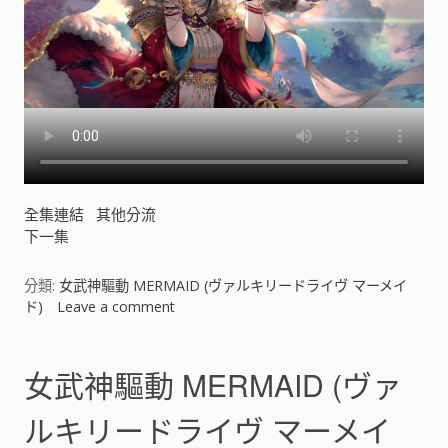
ー
ド
ラ
イ
ヴ
マ
ー
メ
イ
ド
全集連結
其他分流
)
下一集
[
]
分類:
女武神驅動 MERMAID (ヴァルキリードライヴ マーメイ
ド)
Leave a comment
o
n
女
武
女武神驅動 MERMAID (ヴァ
神
驅
ルキリードライヴ マーメイ
動