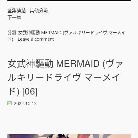
ド
全集連結
其他分流
)
下一集
[
]
分類:
女武神驅動 MERMAID (ヴァルキリードライヴ マーメイ
ド)
Leave a comment
o
n
女
武
女武神驅動 MERMAID (ヴァ
神
驅
ルキリードライヴ マーメイ
動
M
ド) [06]
E
R
2022-10-13
M
A
I
D
(
ヴ