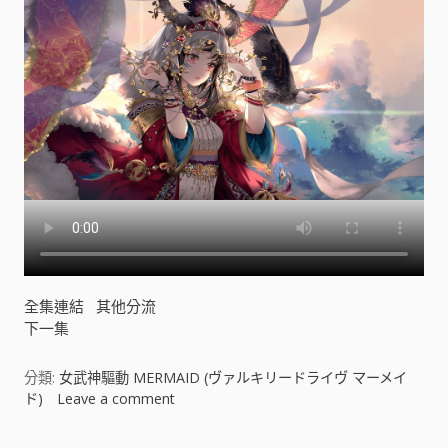
ァ
ル
キ
リ
ー
ド
ラ
イ
ヴ
マ
ー
メ
イ
ド
全集連結
其他分流
)
下一集
[
]
分類:
女武神驅動 MERMAID (ヴァルキリードライヴ マーメイ
ド)
Leave a comment
o
n
女