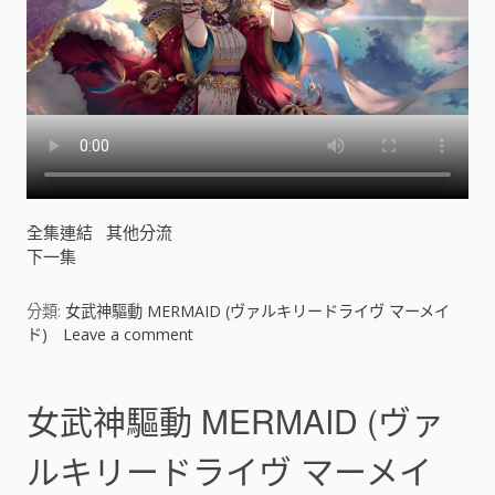
ー
ド
ラ
イ
ヴ
マ
ー
メ
イ
ド
全集連結
其他分流
)
下一集
[
]
分類:
女武神驅動 MERMAID (ヴァルキリードライヴ マーメイ
ド)
Leave a comment
o
n
女
武
女武神驅動 MERMAID (ヴァ
神
驅
ルキリードライヴ マーメイ
動