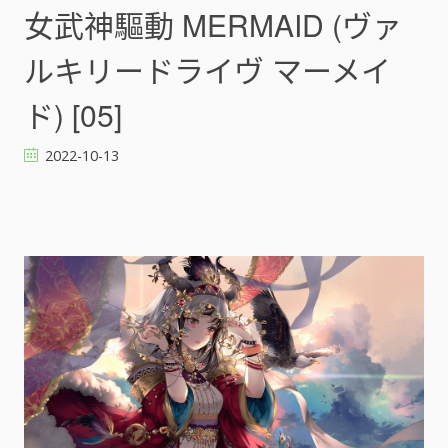
武
女武神驅動 MERMAID (ヴァ
神
驅
ルキリードライヴ マーメイ
動
M
ド) [05]
E
R
2022-10-13
M
A
I
D
(
ヴ
ァ
ル
キ
リ
ー
ド
ラ
イ