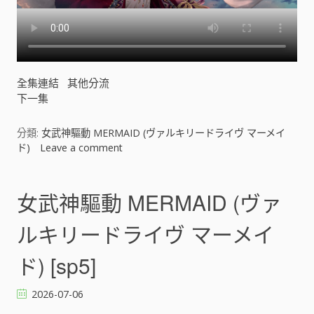
マ
ー
メ
イ
ド
全集連結
其他分流
)
下一集
[
]
分類:
女武神驅動 MERMAID (ヴァルキリードライヴ マーメイ
ド)
Leave a comment
o
n
女
武
女武神驅動 MERMAID (ヴァ
神
驅
ルキリードライヴ マーメイ
動
M
ド) [sp5]
E
R
2026-07-06
M
A