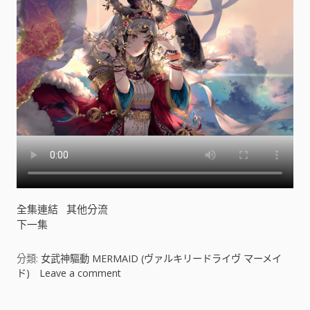
ァ
ル
キ
リ
ー
ド
ラ
イ
ヴ
マ
ー
メ
イ
ド
全集連結
其他分流
)
下一集
[
]
分類:
女武神驅動 MERMAID (ヴァルキリードライヴ マーメイ
ド)
Leave a comment
o
n
女