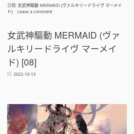
分類:
女武神驅動 MERMAID (ヴァルキリードライヴ マーメイ
ド)
Leave a comment
o
n
女
武
女武神驅動 MERMAID (ヴァ
神
驅
ルキリードライヴ マーメイ
動
M
ド) [08]
E
R
2022-10-13
M
A
I
D
(
ヴ
ァ
ル
キ
リ