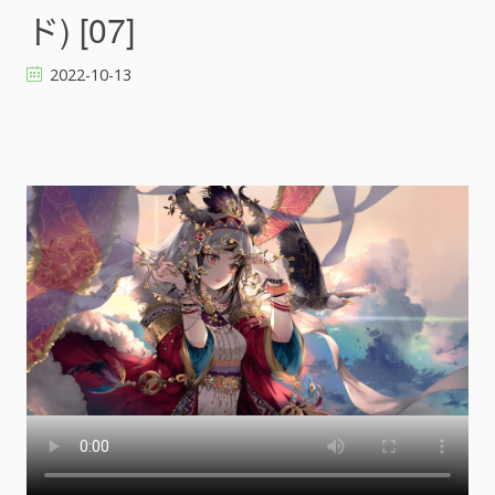
M
ド) [07]
E
R
2022-10-13
M
A
I
D
(
ヴ
ァ
ル
キ
リ
ー
ド
ラ
イ
ヴ
マ
ー
メ
イ