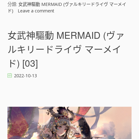
分類:
女武神驅動 MERMAID (ヴァルキリードライヴ マーメイ
ド)
Leave a comment
o
n
女
武
女武神驅動 MERMAID (ヴァ
神
驅
ルキリードライヴ マーメイ
動
M
ド) [03]
E
R
2022-10-13
M
A
I
D
(
ヴ
ァ
ル
キ
リ