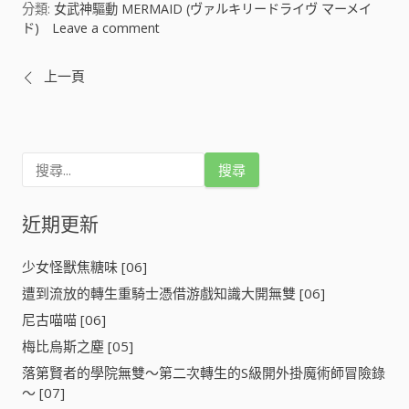
分類:
女武神驅動 MERMAID (ヴァルキリードライヴ マーメイ
ド)
Leave a comment
o
n
女
文
上一頁
武
神
章
驅
動
導
M
搜
尋
E
關
覽
R
鍵
近期更新
M
字
A
:
I
少女怪獸焦糖味 [06]
D
遭到流放的轉生重騎士憑借游戲知識大開無雙 [06]
(
ヴ
尼古喵喵 [06]
ァ
梅比烏斯之塵 [05]
ル
落第賢者的學院無雙～第二次轉生的S級開外掛魔術師冒險錄
キ
～ [07]
リ