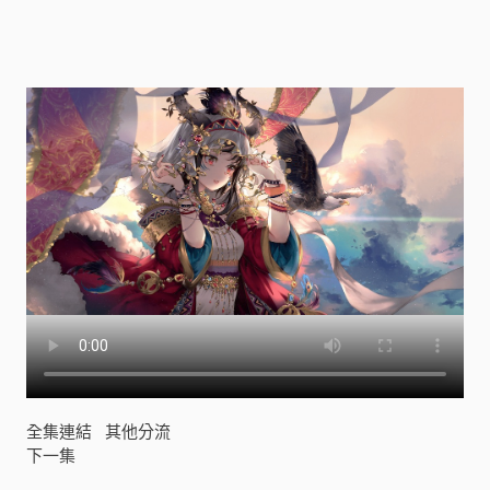
A
I
D
(
ヴ
ァ
ル
キ
リ
ー
ド
ラ
イ
ヴ
マ
ー
メ
イ
ド
全集連結
其他分流
)
下一集
[
]