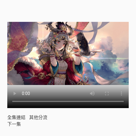
I
D
(
ヴ
ァ
ル
キ
リ
ー
ド
ラ
イ
ヴ
マ
ー
メ
イ
ド
全集連結
其他分流
)
下一集
[
]