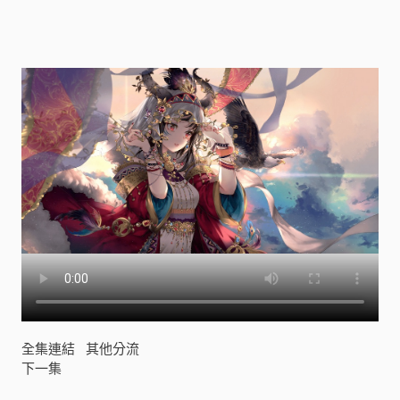
I
D
(
ヴ
ァ
ル
キ
リ
ー
ド
ラ
イ
ヴ
マ
ー
メ
イ
ド
全集連結
其他分流
)
下一集
[
]