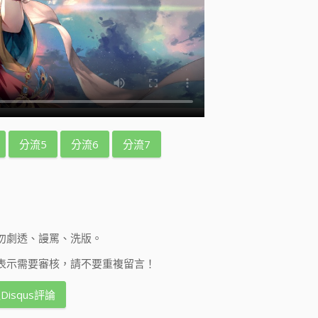
分流5
分流6
分流7
勿劇透、謾罵、洗版。
表示需要審核，請不要重複留言！
Disqus評論