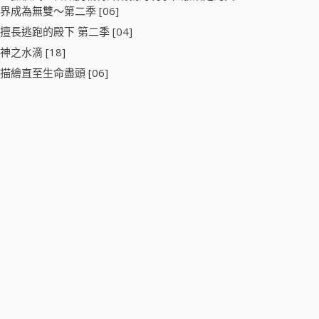
界成為無雙～第二季 [06]
擅長逃跑的殿下 第二季 [04]
神之水滴 [18]
描繪直至生命盡頭 [06]