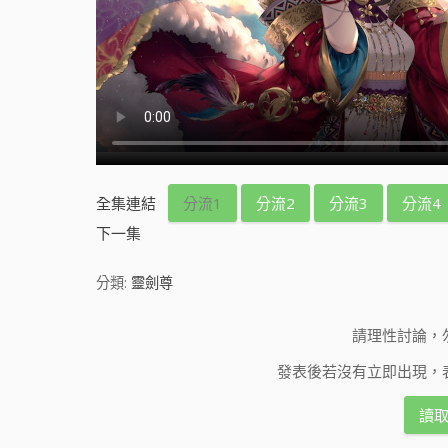
全集連結
分流1
分流2
分流3
分流4
下一集
分類:
靈劍尊
請理性討論，
發表後若沒有立即出現，
讀取