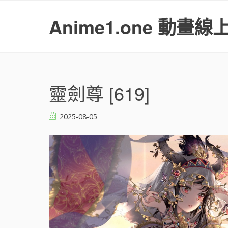
S
k
Anime1.one 動畫線
i
p
t
o
c
o
靈劍尊 [619]
n
t
2025-08-05
e
n
t