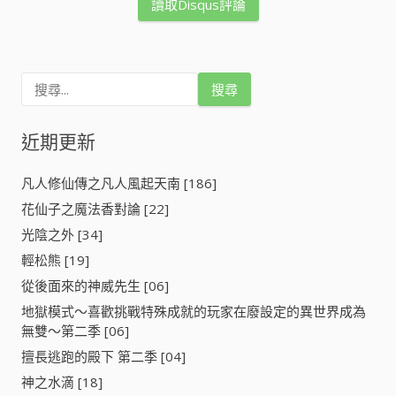
讀取Disqus評論
搜
尋
關
鍵
近期更新
字
:
凡人修仙傳之凡人風起天南 [186]
花仙子之魔法香對論 [22]
光陰之外 [34]
輕松熊 [19]
從後面來的神威先生 [06]
地獄模式～喜歡挑戰特殊成就的玩家在廢設定的異世界成為
無雙～第二季 [06]
擅長逃跑的殿下 第二季 [04]
神之水滴 [18]