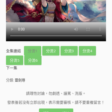
全集連結
分流1
分流2
分流3
分流4
分流5
分流6
下一集
分類:
靈劍尊
請理性討論，勿劇透、謾罵、洗版。
發表後若沒有立即出現，表示需要審核，請不要重複留言！