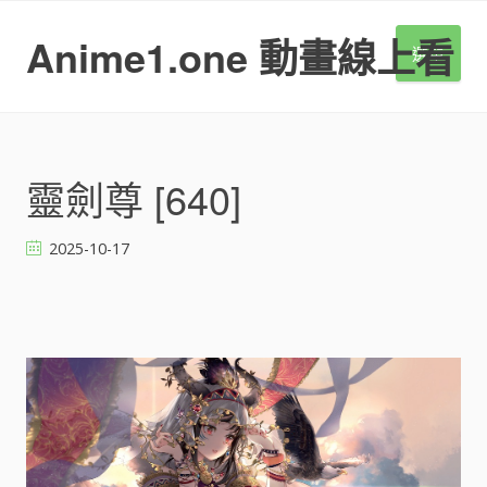
S
k
Anime1.one 動畫線上看
選單
i
p
t
o
c
o
靈劍尊 [640]
n
t
2025-10-17
e
n
t