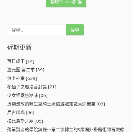
讀取Disqus評論
搜
尋
關
鍵
近期更新
字
:
百日成王 [14]
滄元圖 第二季 [89]
無上神帝 [629]
花仙子之魔法香對論 [21]
少女怪獸焦糖味 [06]
遭到流放的轉生重騎士憑借游戲知識大開無雙 [06]
尼古喵喵 [06]
梅比烏斯之塵 [05]
落第賢者的學院無雙～第二次轉生的S級開外掛魔術師冒險錄