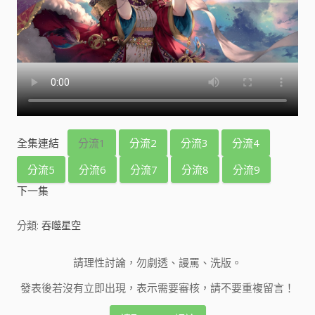
全集連結
分流1
分流2
分流3
分流4
分流5
分流6
分流7
分流8
分流9
下一集
分類:
吞噬星空
請理性討論，勿劇透、謾罵、洗版。
發表後若沒有立即出現，表示需要審核，請不要重複留言！