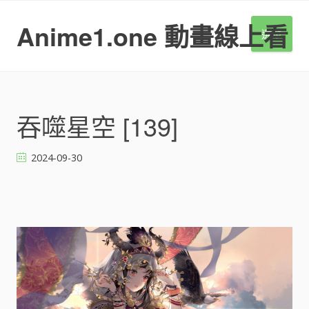
S
k
Anime1.one 動畫線上看
選單
i
p
t
o
c
o
吞噬星空 [139]
n
t
2024-09-30
e
n
t