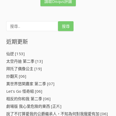
讀取Disqus評論
搜
尋
關
鍵
近期更新
字
:
仙逆 [153]
太空丹迪 第二季 [13]
拜托了偶像公主 [19]
炒翻天 [06]
異世界悠閑農家 第二季 [07]
Let's Go 怪奇組 [06]
相反的你和我 第二季 [06]
劇場版 我心里危險的東西 [正片]
說了不打算愛我的公爵繼承人，不知為何對我寵愛有加 [06]