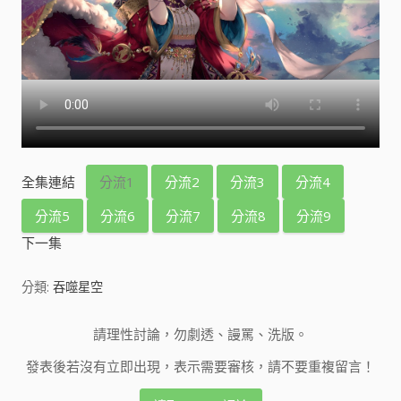
全集連結
分流1
分流2
分流3
分流4
分流5
分流6
分流7
分流8
分流9
下一集
分類:
吞噬星空
請理性討論，勿劇透、謾罵、洗版。
發表後若沒有立即出現，表示需要審核，請不要重複留言！