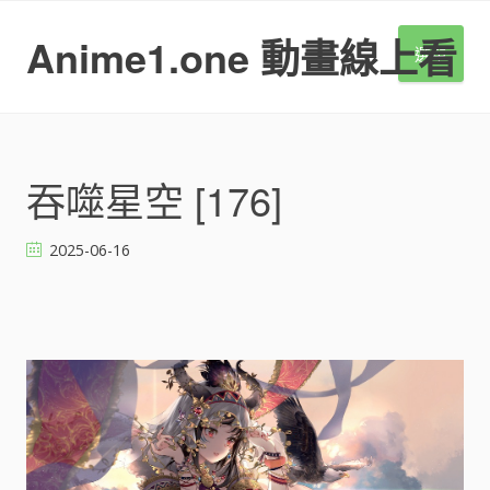
S
k
Anime1.one 動畫線上看
選單
i
p
t
o
c
o
吞噬星空 [176]
n
t
2025-06-16
e
n
t