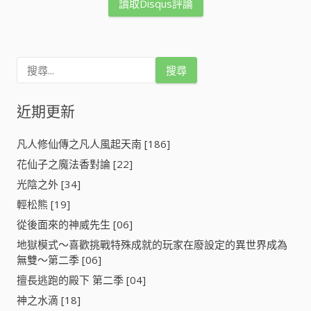
讀取Disqus評論
搜
尋
關
鍵
近期更新
字
:
凡人修仙傳之凡人風起天南 [186]
花仙子之魔法香對論 [22]
光陰之外 [34]
輕松熊 [19]
從後面來的神威先生 [06]
地獄模式～喜歡挑戰特殊成就的玩家在廢設定的異世界成為
無雙～第二季 [06]
擅長逃跑的殿下 第二季 [04]
神之水滴 [18]