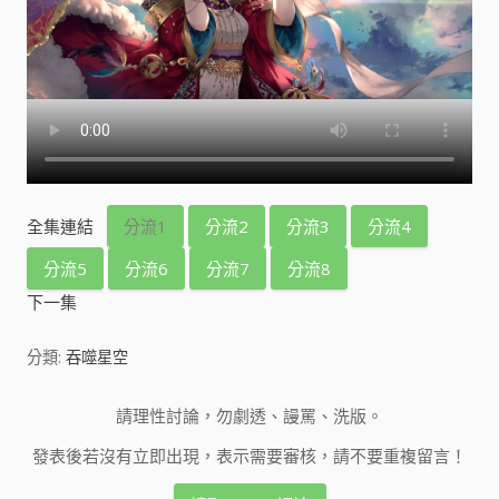
全集連結
分流1
分流2
分流3
分流4
分流5
分流6
分流7
分流8
下一集
分類:
吞噬星空
請理性討論，勿劇透、謾罵、洗版。
發表後若沒有立即出現，表示需要審核，請不要重複留言！