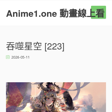
S
k
Anime1.one 動畫線上看
選單
i
p
t
o
c
o
吞噬星空 [223]
n
t
2026-05-11
e
n
t