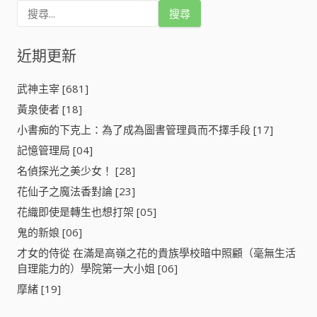
搜
尋
關
鍵
近期更新
字
:
武神主宰 [681]
黃泉使者 [18]
小書痴的下克上：為了成為圖書管理員而不擇手段 [17]
記憶管理局 [04]
名偵探光之美少女！ [28]
花仙子之魔法香對論 [23]
花織即使是轉生也想打架 [05]
鬼的新娘 [06]
才女的侍從 在滿是高嶺之花的貴族學校暗中照顧（毫無生活
自理能力的）學院第一大小姐 [06]
摩緒 [19]