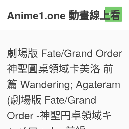
S
k
Anime1.one 動畫線上看
選單
i
p
t
o
c
o
劇場版 Fate/Grand Order
n
t
神聖圓桌領域卡美洛 前
e
n
t
篇 Wandering; Agateram
(劇場版 Fate/Grand
Order -神聖円卓領域キ