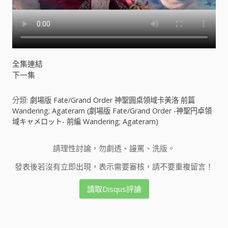
全集連結
下一集
分類:
劇場版 Fate/Grand Order 神聖圓桌領域卡美洛 前篇
Wandering; Agateram (劇場版 Fate/Grand Order -神聖円卓領
域キャメロット- 前編 Wandering; Agateram)
請理性討論，勿劇透、謾罵、洗版。
發表後若沒有立即出現，表示需要審核，請不要重複留言！
讀取Disqus評論