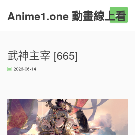
S
k
Anime1.one 動畫線上看
選單
i
p
t
o
c
o
武神主宰 [665]
n
t
2026-06-14
e
n
t