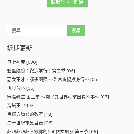
讀取Disqus評論
搜
尋
關
鍵
近期更新
字
:
無上神帝 [630]
碧藍航線：微速前行！第二季 [06]
惡女不才，請多關照 ～雛宮蝶鼠換身傳～ [05]
再見菈菈 [06]
無職轉生 第三季 ～到了異世界就拿出真本事～ [07]
海賊王 [1173]
黑貓與魔女的教室 [18]
二十世紀電氣目錄 [06]
超超超超超喜歡你的100個女朋友 第三季 [06]