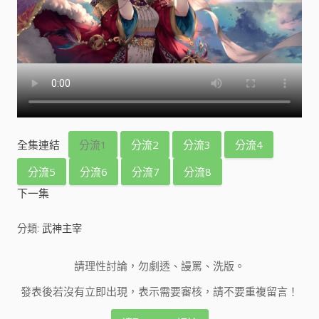
全集連結
分流1
分流2
分流3
分流4
分流5
分流6
分流7
分流8
下一集
分類:
武神主宰
請理性討論，勿劇透、謾罵、洗版。
發表後若沒有立即出現，表示需要審核，請不要重複留言！