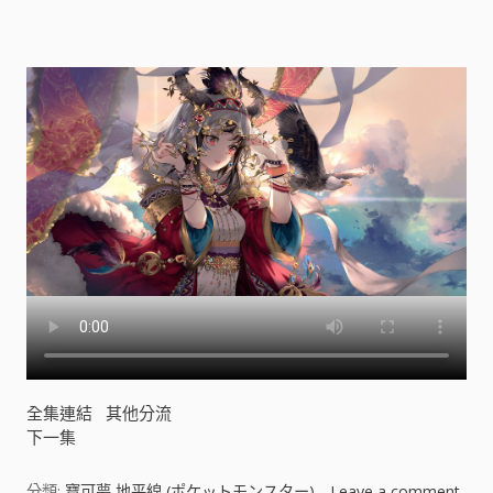
ケ
ッ
ト
モ
ン
ス
タ
ー
)
[
]
全集連結
其他分流
下一集
分類:
寶可夢 地平線 (ポケットモンスター)
Leave a comment