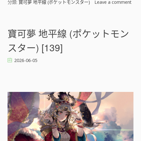
分類:
寶可夢 地平線 (ポケットモンスター)
Leave a comment
o
n
寶
可
寶可夢 地平線 (ポケットモン
夢
地
スター) [139]
平
線
2026-06-05
(
ポ
ケ
ッ
ト
モ
ン
ス
タ
ー
)
[
]