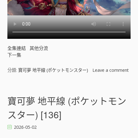
全集連結
其他分流
下一集
分類:
寶可夢 地平線 (ポケットモンスター)
Leave a comment
o
n
寶
可
寶可夢 地平線 (ポケットモン
夢
地
スター) [136]
平
線
2026-05-02
(
ポ