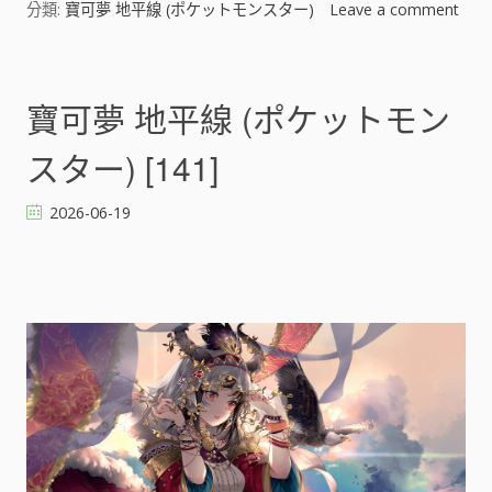
分類:
寶可夢 地平線 (ポケットモンスター)
Leave a comment
o
n
寶
可
寶可夢 地平線 (ポケットモン
夢
地
スター) [141]
平
線
2026-06-19
(
ポ
ケ
ッ
ト
モ
ン
ス
タ
ー
)
[