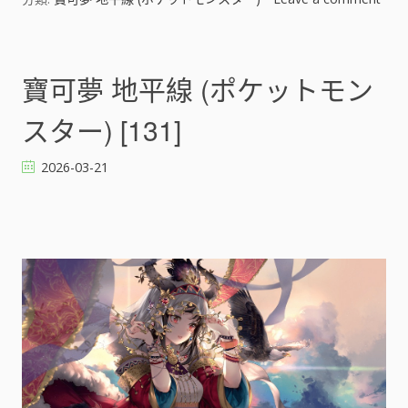
o
n
寶
可
寶可夢 地平線 (ポケットモン
夢
地
スター) [131]
平
線
2026-03-21
(
ポ
ケ
ッ
ト
モ
ン
ス
タ
ー
)
[
]