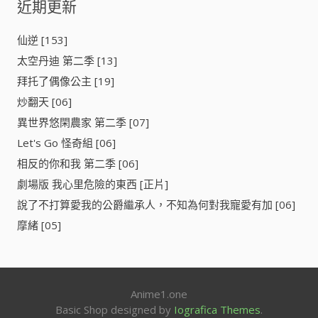
近期更新
ケ
字
ッ
:
ト
仙逆 [153]
モ
太空丹迪 第二季 [13]
ン
ス
拜托了偶像公主 [19]
タ
炒翻天 [06]
ー
異世界悠閑農家 第二季 [07]
)
[
Let's Go 怪奇組 [06]
]
相反的你和我 第二季 [06]
劇場版 我心里危險的東西 [正片]
說了不打算愛我的公爵繼承人，不知為何對我寵愛有加 [06]
摩緒 [05]
Anime1.one
Basic Shop designed by
Iografica Themes
.