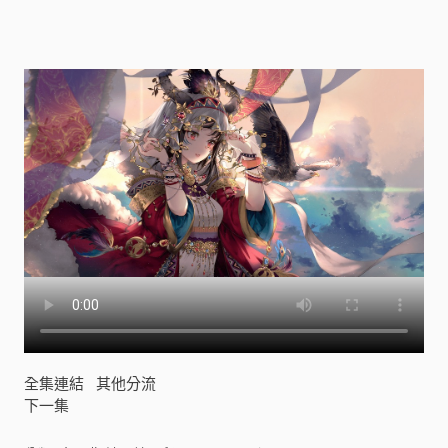
ケ
ッ
ト
モ
ン
ス
タ
ー
)
[
]
全集連結
其他分流
下一集