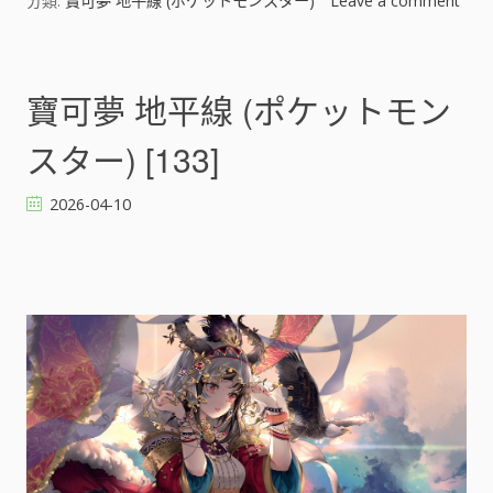
分類:
寶可夢 地平線 (ポケットモンスター)
Leave a comment
o
n
寶
可
寶可夢 地平線 (ポケットモン
夢
地
スター) [133]
平
線
2026-04-10
(
ポ
ケ
ッ
ト
モ
ン
ス
タ
ー
)
[
]