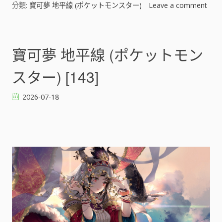
分類:
寶可夢 地平線 (ポケットモンスター)
Leave a comment
o
n
寶
可
寶可夢 地平線 (ポケットモン
夢
地
スター) [143]
平
線
2026-07-18
(
ポ
ケ
ッ
ト
モ
ン
ス
タ
ー
)
[