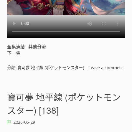
全集連結
其他分流
下一集
分類:
寶可夢 地平線 (ポケットモンスター)
Leave a comment
o
n
寶
可
寶可夢 地平線 (ポケットモン
夢
地
スター) [138]
平
線
2026-05-29
(
ポ