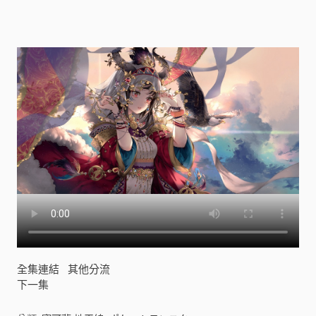
ケ
ッ
ト
モ
ン
ス
タ
ー
)
[
]
全集連結
其他分流
下一集