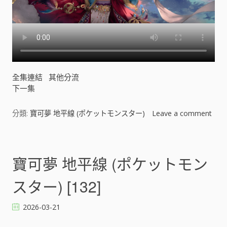
全集連結
其他分流
下一集
分類:
寶可夢 地平線 (ポケットモンスター)
Leave a comment
o
n
寶
可
寶可夢 地平線 (ポケットモン
夢
地
スター) [132]
平
線
2026-03-21
(
ポ