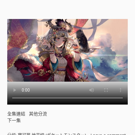
ケ
ッ
ト
モ
ン
ス
タ
ー
)
[
]
全集連結
其他分流
下一集