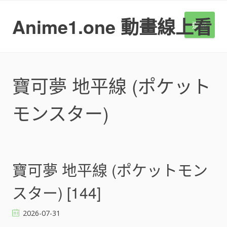
S
k
Anime1.one 動畫線上看
選單
i
p
t
o
c
寶可夢 地平線 (ポケット
o
n
モンスター)
t
e
n
t
寶可夢 地平線 (ポケットモン
スター) [144]
2026-07-31