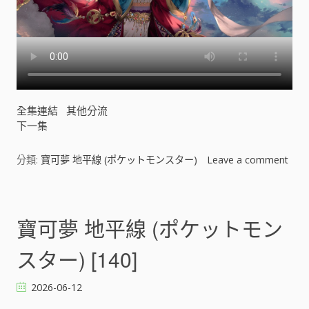
]
全集連結
其他分流
下一集
分類:
寶可夢 地平線 (ポケットモンスター)
Leave a comment
o
n
寶
可
寶可夢 地平線 (ポケットモン
夢
地
スター) [140]
平
線
2026-06-12
(
ポ