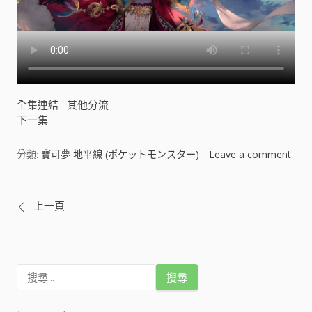
全集連結
其他分流
下一集
分類:
寶可夢 地平線 (ポケットモンスター)
Leave a comment
o
n
寶
文
上一頁
可
夢
章
地
平
導
線
搜
尋
(
關
覽
ポ
鍵