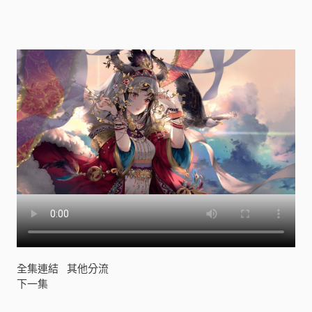
ケ
ッ
ト
モ
ン
ス
タ
ー
)
[
]
全集連結
其他分流
下一集