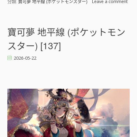
分類:
寶可夢 地平線 (ポケットモンスター)
Leave a comment
o
n
寶
可
寶可夢 地平線 (ポケットモン
夢
地
スター) [137]
平
線
2026-05-22
(
ポ
ケ
ッ
ト
モ
ン
ス
タ
ー
)
[
]