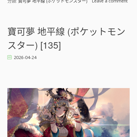
分類:
寶可夢 地平線 (ポケットモンスター)
Leave a comment
o
n
寶
可
寶可夢 地平線 (ポケットモン
夢
地
スター) [135]
平
線
2026-04-24
(
ポ
ケ
ッ
ト
モ
ン
ス
タ
ー
)
[
]