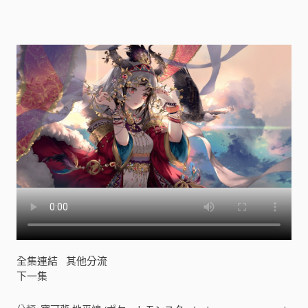
ケ
ッ
ト
モ
ン
ス
タ
ー
)
[
]
全集連結
其他分流
下一集