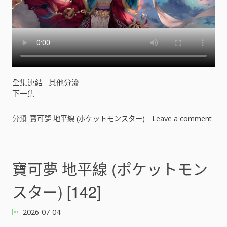
]
全集連結
其他分流
下一集
分類:
寶可夢 地平線 (ポケットモンスター)
Leave a comment
o
n
寶
可
寶可夢 地平線 (ポケットモン
夢
地
スター) [142]
平
線
2026-07-04
(
ポ