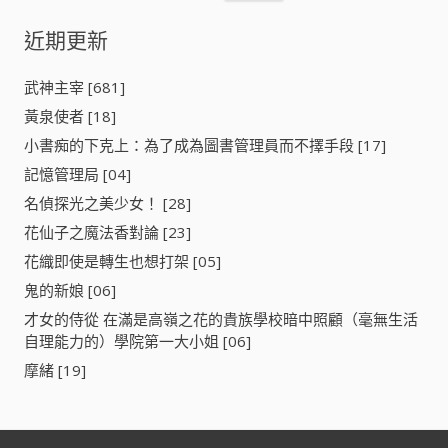
關
鍵
近期更新
字
:
武神主宰 [681]
黃泉使者 [18]
小書痴的下克上：為了成為圖書管理員而不擇手段 [17]
記憶管理局 [04]
名偵探光之美少女！ [28]
花仙子之魔法香對論 [23]
花織即使是轉生也想打架 [05]
鬼的新娘 [06]
才女的侍從 在滿是高嶺之花的貴族學校暗中照顧（毫無生活
自理能力的）學院第一大小姐 [06]
摩緒 [19]