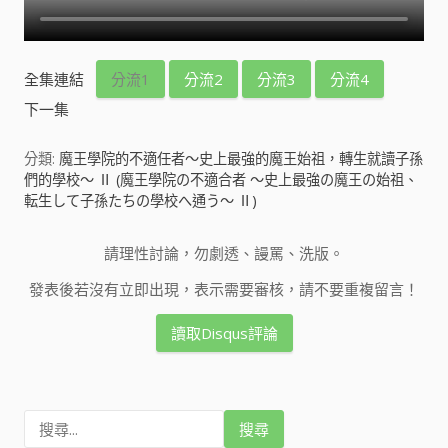
全集連結
分流1
分流2
分流3
分流4
下一集
分類:
魔王學院的不適任者～史上最強的魔王始祖，轉生就讀子孫
們的學校～ Ⅱ (魔王學院の不適合者 ～史上最強の魔王の始祖、
転生して子孫たちの學校へ通う～ Ⅱ)
請理性討論，勿劇透、謾罵、洗版。
發表後若沒有立即出現，表示需要審核，請不要重複留言！
讀取Disqus評論
搜
尋