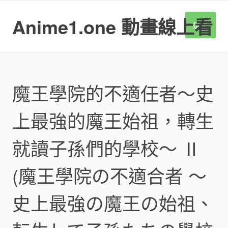
S
k
Anime1.one 動畫線上看
選單
i
p
t
o
c
o
魔王學院的不適任者～史
n
t
上最強的魔王始祖，轉生
e
n
t
就讀子孫們的學校～ Ⅱ
(魔王學院の不適合者 ～
史上最強の魔王の始祖、