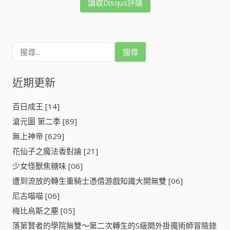
讀取Disqus評論
搜
尋
關
鍵
近期更新
字
:
百日成王 [14]
滄元圖 第二季 [89]
無上神帝 [629]
花仙子之魔法香對論 [21]
少女怪獸焦糖味 [06]
遭到流放的轉生重騎士憑借游戲知識大開無雙 [06]
尼古喵喵 [06]
梅比烏斯之塵 [05]
落第賢者的學院無雙～第二次轉生的S級開外掛魔術師冒險錄