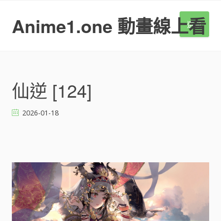
S
k
Anime1.one 動畫線上看
選單
i
p
t
o
c
o
仙逆 [124]
n
t
2026-01-18
e
n
t