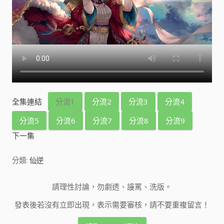
全集連結
分流1
分流2
分流3
分流4
分流5
分流6
分流7
分流8
分流9
下一集
分類:
仙逆
請理性討論，勿劇透、謾罵、洗版。
發表後若沒有立即出現，表示需要審核，請不要重複留言！