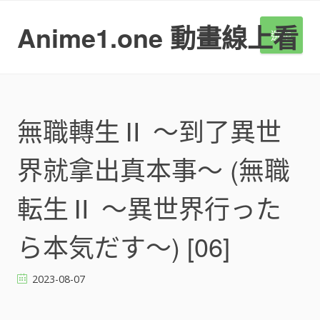
S
k
Anime1.one 動畫線上看
選單
i
p
t
o
c
o
無職轉生Ⅱ ～到了異世
n
t
界就拿出真本事～ (無職
e
n
t
転生Ⅱ ～異世界行った
ら本気だす～) [06]
2023-08-07