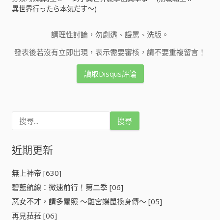
異世界行ったら本気だす～)
請理性討論，勿劇透、謾罵、洗版。
發表後若沒有立即出現，表示需要審核，請不要重複留言！
讀取Disqus評論
搜
尋
關
鍵
近期更新
字
:
無上神帝 [630]
碧藍航線：微速前行！第二季 [06]
惡女不才，請多關照 ～雛宮蝶鼠換身傳～ [05]
再見菈菈 [06]