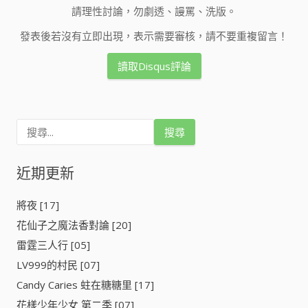
請理性討論，勿劇透、謾罵、洗版。
發表後若沒有立即出現，表示需要審核，請不要重複留言！
讀取Disqus評論
搜
尋
關
鍵
近期更新
字
:
將夜 [17]
花仙子之魔法香對論 [20]
雷霆三人行 [05]
LV999的村民 [07]
Candy Caries 蛀在糖糖里 [17]
花樣少年少女 第二季 [07]