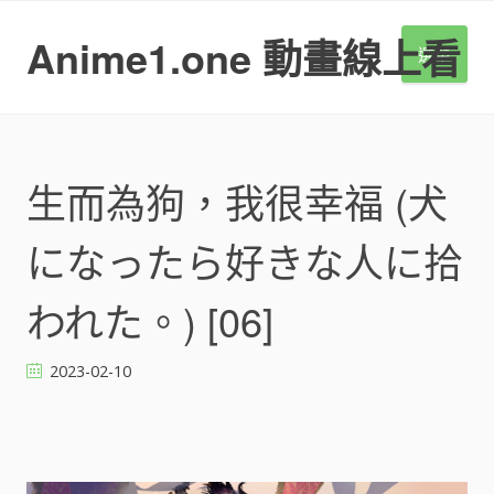
S
k
Anime1.one 動畫線上看
選單
i
p
t
o
c
o
生而為狗，我很幸福 (犬
n
t
になったら好きな人に拾
e
n
t
われた。) [06]
2023-02-10