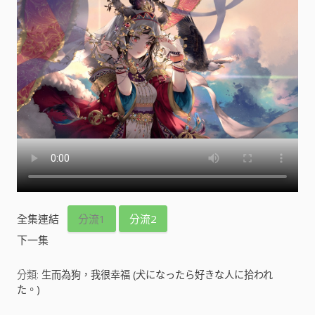
全集連結
分流1
分流2
下一集
分類:
生而為狗，我很幸福 (犬になったら好きな人に拾われ
た。)