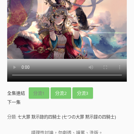
全集連結
分流1
分流2
分流3
下一集
分類:
七大罪 默示錄的四騎士 (七つの大罪 黙示録の四騎士)
請理性討論，勿劇透、謾罵、洗版。