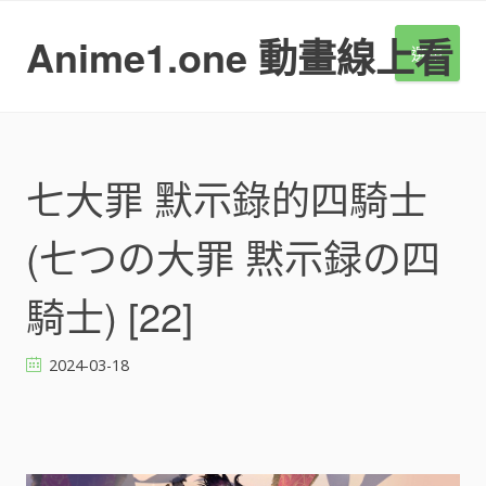
S
k
Anime1.one 動畫線上看
選單
i
p
t
o
c
o
七大罪 默示錄的四騎士
n
t
(七つの大罪 黙示録の四
e
n
t
騎士) [22]
2024-03-18