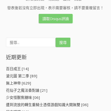
發表後若沒有立即出現，表示需要審核，請不要重複留言！
讀取Disqus評論
搜
尋
關
鍵
近期更新
字
:
百日成王 [14]
滄元圖 第二季 [89]
無上神帝 [629]
花仙子之魔法香對論 [21]
少女怪獸焦糖味 [06]
遭到流放的轉生重騎士憑借游戲知識大開無雙 [06]