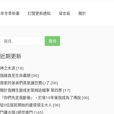
26年冬季新番
訂閱更新通知
留言板
關於
搜
尋
關
鍵
近期更新
字
:
神之水滴 [18]
描繪直至生命盡頭 [06]
我家的弟弟們真是讓您費心了 [06]
關於我轉生變成史萊姆這檔事 第四季 [17]
『你們先走我斷後』，於是10年後我成為了傳說 [06]
從0位居民開始的邊境領主大人 [06]
鬥羅大陸2絕世唐門 [165]