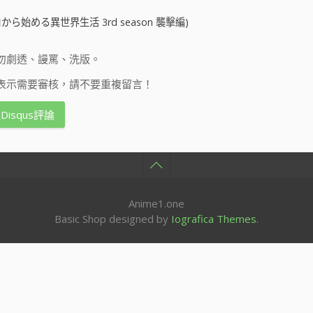
ら始める異世界生活 3rd season 襲擊編)
勿劇透、謾罵、洗版。
表示需要審核，請不要重複留言！
Disqus評論
Anime1.one
Basic Shop designed by
Iografica Themes
.