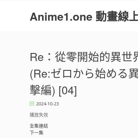
S
k
Anime1.one 動畫線
i
p
t
o
c
o
Re：從零開始的異世
n
t
(Re:ゼロから始める異世
e
n
t
擊編) [04]
2024-10-23
播放失效
全集連結
下一集