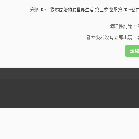
分類:
Re：從零開始的異世界生活 第三季 襲擊篇 (Re:ゼロか
請理性討論，
發表後若沒有立即出現，
讀取