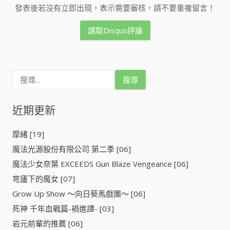
發表後若沒有立即出現，表示需要審核，請不要重複留言！
讀取Disqus評論
搜
尋
關
鍵
近期更新
字
:
摩緒 [19]
魔法光源股份有限公司 第二季 [06]
魔法少女奈葉 EXCEEDS Gun Blaze Vengeance [06]
穹廬下的魔女 [07]
Grow Up Show ～向日葵馬戲團～ [06]
死神 千年血戰篇-禍進譚- [03]
岩元前輩的推薦 [06]