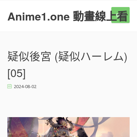
S
k
Anime1.one 動畫線上看
選單
i
p
t
o
c
o
疑似後宮 (疑似ハーレム)
n
t
[05]
e
n
t
2024-08-02