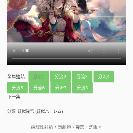
全集連結
分流1
分流2
分流3
分流4
分流5
分流6
分流7
分流8
下一集
分類:
疑似後宮 (疑似ハーレム)
請理性討論，勿劇透、謾罵、洗版。