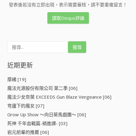
發表後若沒有立即出現，表示需要審核，請不要重複留言！
讀取Disqus評論
搜
尋
關
鍵
近期更新
字
:
摩緒 [19]
魔法光源股份有限公司 第二季 [06]
魔法少女奈葉 EXCEEDS Gun Blaze Vengeance [06]
穹廬下的魔女 [07]
Grow Up Show ～向日葵馬戲團～ [06]
死神 千年血戰篇-禍進譚- [03]
岩元前輩的推薦 [06]