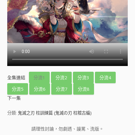
全集連結
分流1
分流2
分流3
分流4
分流5
分流6
分流7
分流8
下一集
分類:
鬼滅之刃 柱訓練篇 (鬼滅の刃 柱稽古編)
請理性討論，勿劇透、謾罵、洗版。