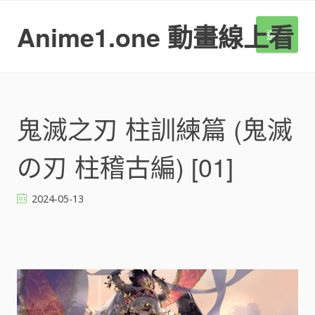
S
k
Anime1.one 動畫線上看
選單
i
p
t
o
c
o
鬼滅之刃 柱訓練篇 (鬼滅
n
t
の刃 柱稽古編) [01]
e
n
t
2024-05-13