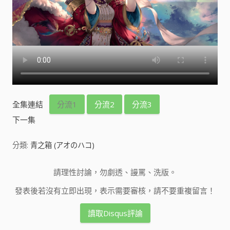
全集連結
分流1
分流2
分流3
下一集
分類:
青之箱 (アオのハコ)
請理性討論，勿劇透、謾罵、洗版。
發表後若沒有立即出現，表示需要審核，請不要重複留言！
讀取Disqus評論