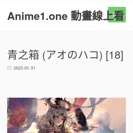
S
k
Anime1.one 動畫線上看
選單
i
p
t
o
c
o
青之箱 (アオのハコ) [18]
n
t
2025-01-31
e
n
t