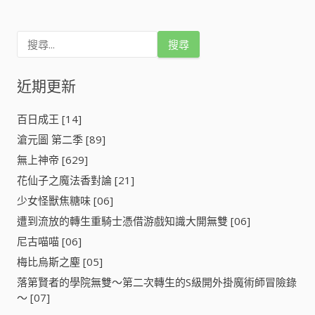
搜
尋
關
鍵
近期更新
字
:
百日成王 [14]
滄元圖 第二季 [89]
無上神帝 [629]
花仙子之魔法香對論 [21]
少女怪獸焦糖味 [06]
遭到流放的轉生重騎士憑借游戲知識大開無雙 [06]
尼古喵喵 [06]
梅比烏斯之塵 [05]
落第賢者的學院無雙～第二次轉生的S級開外掛魔術師冒險錄
～ [07]