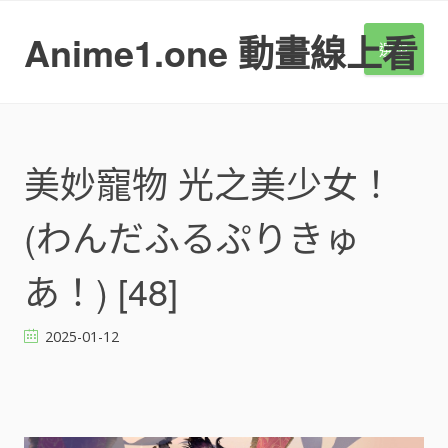
S
k
Anime1.one 動畫線上看
選單
i
p
t
o
c
o
美妙寵物 光之美少女！
n
t
(わんだふるぷりきゅ
e
n
t
あ！) [48]
2025-01-12