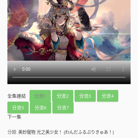
全集連結
分流1
分流2
分流3
分流4
分流5
分流6
分流7
下一集
分類:
美妙寵物 光之美少女！ (わんだふるぷりきゅあ！)