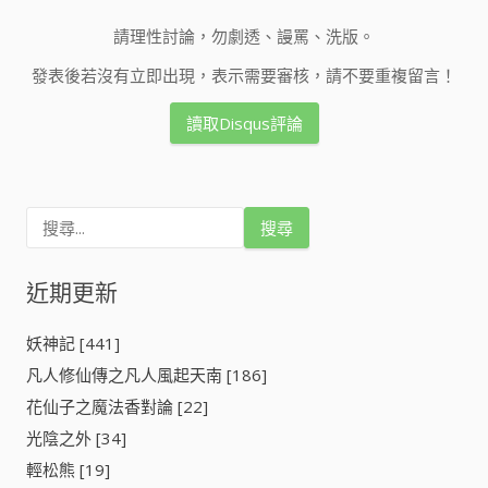
請理性討論，勿劇透、謾罵、洗版。
發表後若沒有立即出現，表示需要審核，請不要重複留言！
讀取Disqus評論
搜
尋
關
鍵
近期更新
字
:
妖神記 [441]
凡人修仙傳之凡人風起天南 [186]
花仙子之魔法香對論 [22]
光陰之外 [34]
輕松熊 [19]