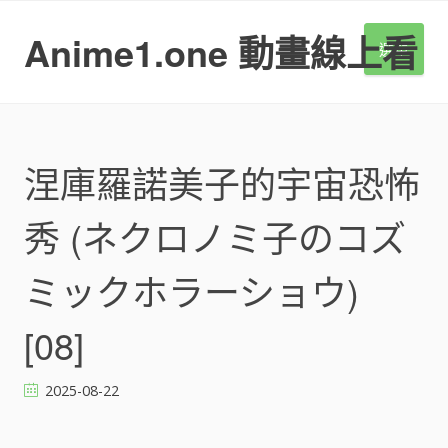
S
k
Anime1.one 動畫線上看
選單
i
p
t
o
c
o
涅庫羅諾美子的宇宙恐怖
n
t
秀 (ネクロノミ子のコズ
e
n
t
ミックホラーショウ)
[08]
2025-08-22