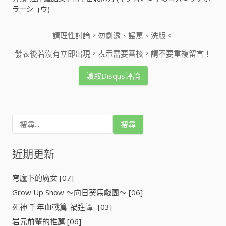
ラーショウ)
請理性討論，勿劇透、謾罵、洗版。
發表後若沒有立即出現，表示需要審核，請不要重複留言！
讀取Disqus評論
搜
尋
關
鍵
近期更新
字
:
穹廬下的魔女 [07]
Grow Up Show ～向日葵馬戲團～ [06]
死神 千年血戰篇-禍進譚- [03]
岩元前輩的推薦 [06]