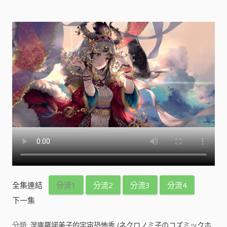
全集連結
分流1
分流2
分流3
分流4
下一集
分類:
涅庫羅諾美子的宇宙恐怖秀 (ネクロノミ子のコズミックホ