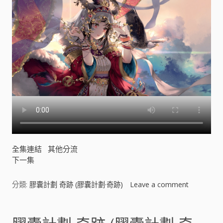
奇
跡
)
[
]
全集連結
其他分流
下一集
分類:
膠囊計劃 奇跡 (膠囊計劃·奇跡)
Leave a comment
o
n
膠
囊