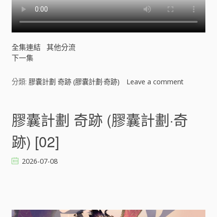
全集連結
其他分流
下一集
分類:
膠囊計劃 奇跡 (膠囊計劃·奇跡)
Leave a comment
o
n
膠
囊
膠囊計劃 奇跡 (膠囊計劃·奇
計
劃
跡) [02]
奇
跡
2026-07-08
(
膠
囊
計
劃
·