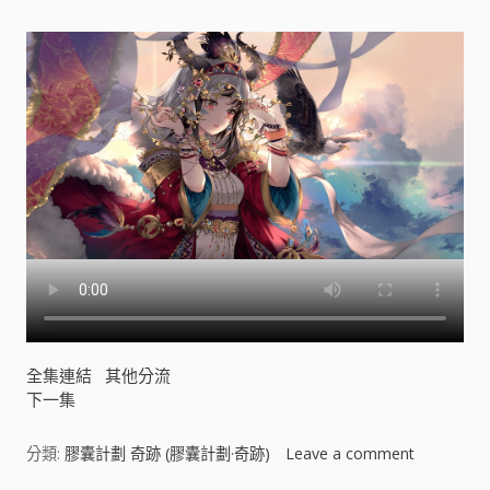
劃
·
奇
跡
)
[
]
全集連結
其他分流
下一集
分類:
膠囊計劃 奇跡 (膠囊計劃·奇跡)
Leave a comment
o
n