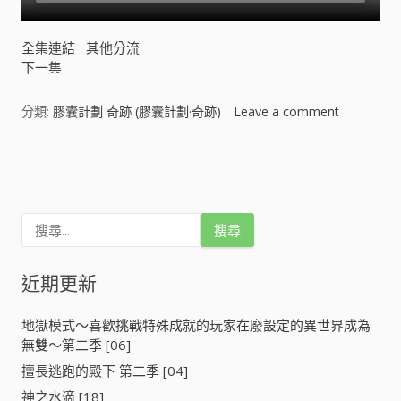
全集連結
其他分流
下一集
分類:
膠囊計劃 奇跡 (膠囊計劃·奇跡)
Leave a comment
o
n
膠
文
囊
計
章
劃
搜
奇
導
尋
跡
關
(
鍵
近期更新
覽
膠
字
囊
:
計
地獄模式～喜歡挑戰特殊成就的玩家在廢設定的異世界成為
劃
無雙～第二季 [06]
·
擅長逃跑的殿下 第二季 [04]
奇
跡
神之水滴 [18]