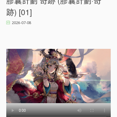
膠囊計劃 奇跡 (膠囊計劃·奇
計
劃
跡) [01]
奇
跡
2026-07-08
(
膠
囊
計
劃
·
奇
跡
)
[
]