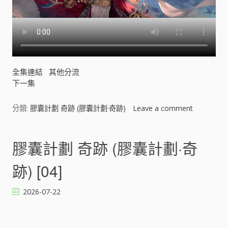
全集連結
其他分流
下一集
分類:
膠囊計劃 奇跡 (膠囊計劃·奇跡)
Leave a comment
o
n
膠
囊
膠囊計劃 奇跡 (膠囊計劃·奇
計
劃
跡) [04]
奇
跡
2026-07-22
(
膠
囊
計