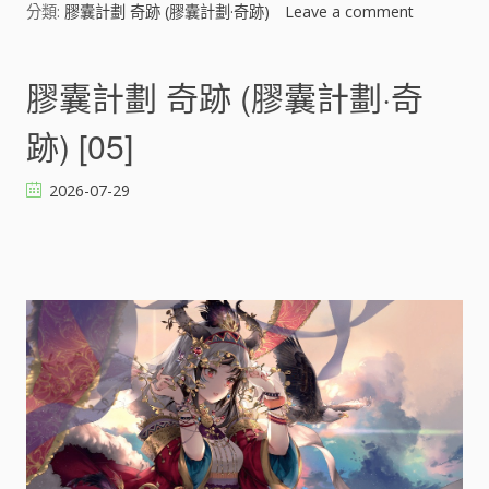
分類:
膠囊計劃 奇跡 (膠囊計劃·奇跡)
Leave a comment
o
n
膠
囊
膠囊計劃 奇跡 (膠囊計劃·奇
計
劃
跡) [05]
奇
跡
2026-07-29
(
膠
囊
計
劃
·
奇
跡
)
[
]