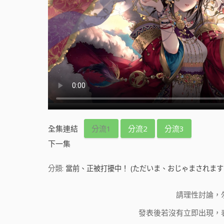
全集連結
分流1
分流2
分流3
下一集
分類:
當前、正被打擾中！ (ただいま、おじゃまされます
請理性討論，
發表後若沒有立即出現，