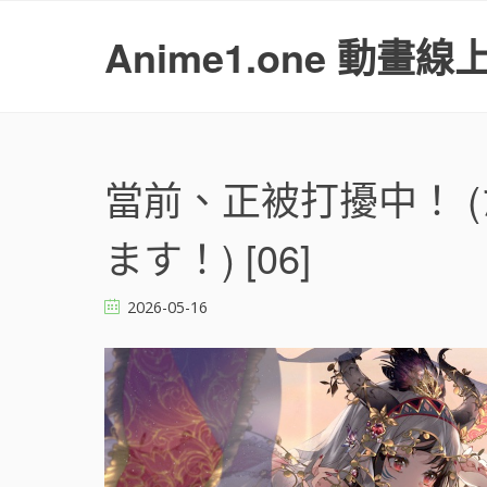
S
k
Anime1.one 動畫線
i
p
t
o
c
o
當前、正被打擾中！ 
n
t
ます！) [06]
e
n
t
2026-05-16