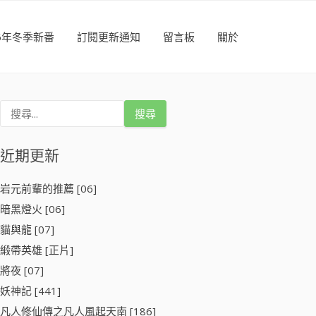
26年冬季新番
訂閱更新通知
留言板
關於
搜
尋
關
鍵
近期更新
字
:
岩元前輩的推薦 [06]
暗黑燈火 [06]
貓與龍 [07]
緞帶英雄 [正片]
將夜 [07]
妖神記 [441]
凡人修仙傳之凡人風起天南 [186]