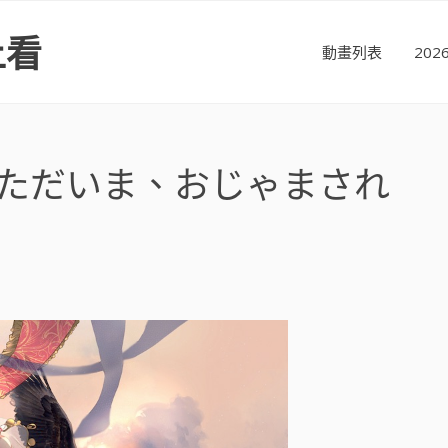
上看
動畫列表
20
(ただいま、おじゃまされ