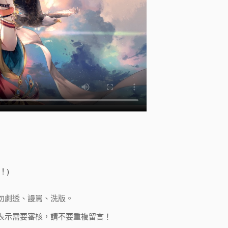
！)
勿劇透、謾罵、洗版。
表示需要審核，請不要重複留言！