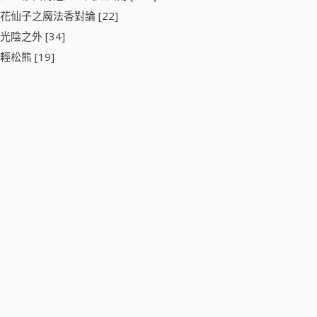
花仙子之魔法香對論 [22]
光陰之外 [34]
輕松熊 [19]