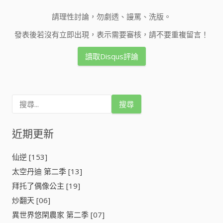
請理性討論，勿劇透、謾罵、洗版。
發表後若沒有立即出現，表示需要審核，請不要重複留言！
讀取Disqus評論
搜
尋
關
鍵
近期更新
字
:
仙逆 [153]
太空丹迪 第二季 [13]
拜托了偶像公主 [19]
炒翻天 [06]
異世界悠閑農家 第二季 [07]