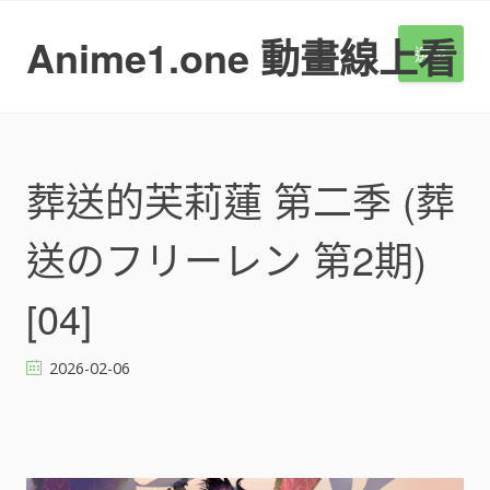
S
k
Anime1.one 動畫線上看
選單
i
p
t
o
c
o
葬送的芙莉蓮 第二季 (葬
n
t
送のフリーレン 第2期)
e
n
t
[04]
2026-02-06