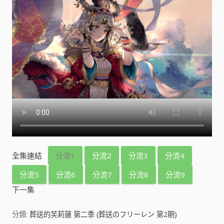
全集連結
分流1
分流2
分流3
分流4
分流5
分流6
分流7
分流8
分流9
下一集
分類:
葬送的芙莉蓮 第二季 (葬送のフリーレン 第2期)