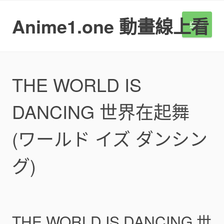
S
k
Anime1.one 動畫線上看
選單
i
p
t
o
c
THE WORLD IS
o
n
DANCING 世界在起舞
t
e
n
(ワールド イズ ダンシン
t
グ)
THE WORLD IS DANCING 世