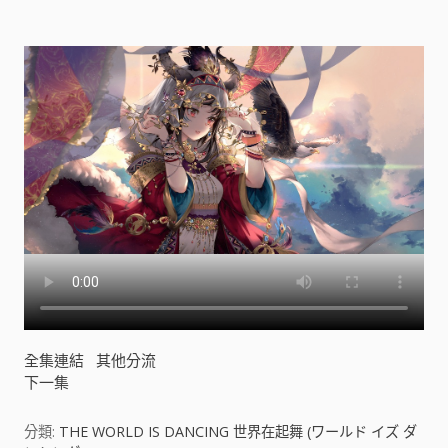
A
N
C
I
N
G
世
界
在
起
舞
(
ワ
ー
ル
ド
イ
全集連結
其他分流
ズ
下一集
ダ
ン
シ
分類:
THE WORLD IS DANCING 世界在起舞 (ワールド イズ ダ