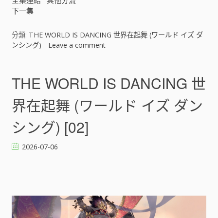
全集連結
其他分流
ズ
下一集
ダ
ン
シ
分類:
THE WORLD IS DANCING 世界在起舞 (ワールド イズ ダ
ン
ンシング)
Leave a comment
o
グ
n
)
T
[
H
THE WORLD IS DANCING 世
]
E
W
界在起舞 (ワールド イズ ダン
O
R
シング) [02]
L
D
2026-07-06
I
S
D
A
N
C
I