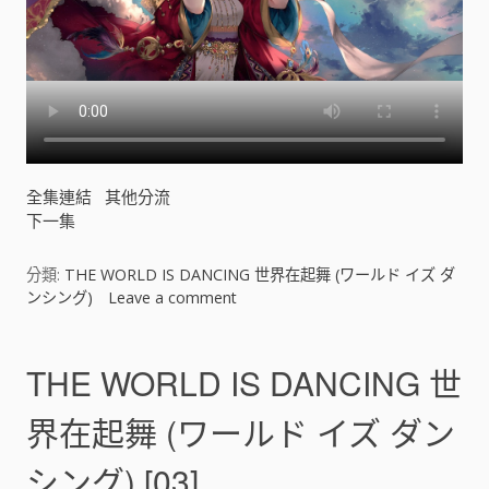
起
舞
(
ワ
ー
ル
ド
イ
全集連結
其他分流
ズ
下一集
ダ
ン
シ
分類:
THE WORLD IS DANCING 世界在起舞 (ワールド イズ ダ
ン
ンシング)
Leave a comment
o
グ
n
)
T
[
H
THE WORLD IS DANCING 世
]
E
W
界在起舞 (ワールド イズ ダン
O
R
シング) [03]
L