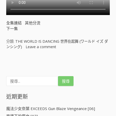
ー
ル
ド
イ
全集連結
其他分流
ズ
下一集
ダ
ン
シ
分類:
THE WORLD IS DANCING 世界在起舞 (ワールド イズ ダ
ン
ンシング)
Leave a comment
o
グ
n
)
T
文
[
H
]
E
章
W
搜
O
導
尋
R
關
L
鍵
近期更新
覽
D
字
I
:
S
魔法少女奈葉 EXCEEDS Gun Blaze Vengeance [06]
D