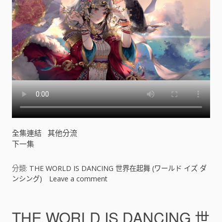
N
G
世
界
在
起
舞
(
ワ
ー
ル
ド
イ
全集連結
其他分流
ズ
下一集
ダ
ン
シ
分類:
THE WORLD IS DANCING 世界在起舞 (ワールド イズ ダ
ン
ンシング)
Leave a comment
o
グ
n
)
T
[
H
THE WORLD IS DANCING 世
]
E