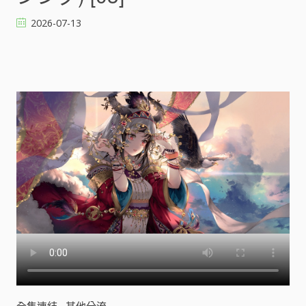
D
2026-07-13
I
S
D
A
N
C
I
N
G
世
界
在
起
舞
(
ワ
ー
ル
ド
イ