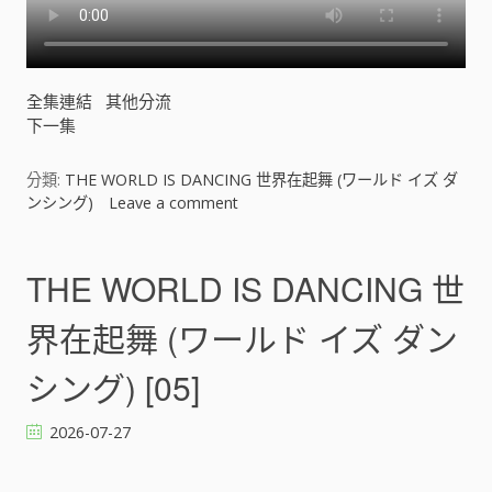
全集連結
其他分流
下一集
分類:
THE WORLD IS DANCING 世界在起舞 (ワールド イズ ダ
ンシング)
Leave a comment
o
n
T
H
THE WORLD IS DANCING 世
E
W
界在起舞 (ワールド イズ ダン
O
R
シング) [05]
L
D
2026-07-27
I
S
D