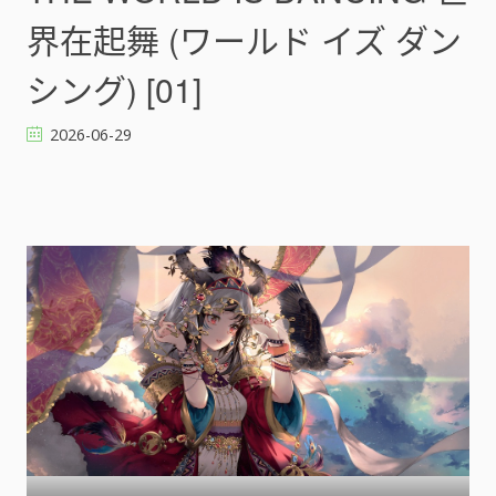
W
界在起舞 (ワールド イズ ダン
O
R
シング) [01]
L
D
2026-06-29
I
S
D
A
N
C
I
N
G
世
界
在
起
舞
(
ワ