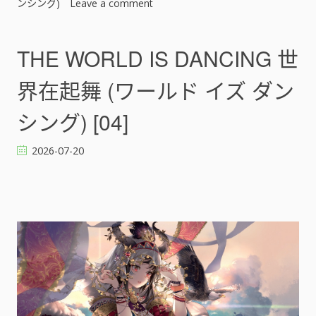
ン
ンシング)
Leave a comment
o
グ
n
)
T
[
H
THE WORLD IS DANCING 世
]
E
W
界在起舞 (ワールド イズ ダン
O
R
シング) [04]
L
D
2026-07-20
I
S
D
A
N
C
I
N
G
世
界
在