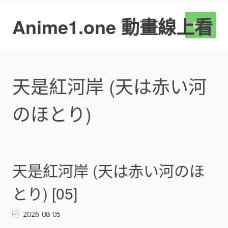
S
k
Anime1.one 動畫線上看
選單
i
p
t
o
c
天是紅河岸 (天は赤い河
o
n
のほとり)
t
e
n
t
天是紅河岸 (天は赤い河のほ
とり) [05]
2026-08-05