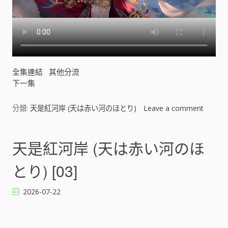
全集連結
其他分流
下一集
分類:
天是紅河岸 (天は赤い河のほとり)
Leave a comment
o
n
天
是
天是紅河岸 (天は赤い河のほ
紅
河
とり) [03]
岸
(
2026-07-22
天
は
赤
い