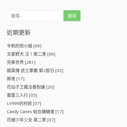
紅
章
河
搜
岸
導
尋
(
關
天
鍵
近期更新
覽
は
字
赤
:
い
令和的斑小姐 [06]
河
文豪野犬 汪！第二季 [06]
の
ほ
完美世界 [281]
と
鎧真傳 武士軍團 第2部分 [02]
り
將夜 [17]
)
[
花仙子之魔法香對論 [20]
]
雷霆三人行 [05]
LV999的村民 [07]
Candy Caries 蛀在糖糖里 [17]
花樣少年少女 第二季 [07]