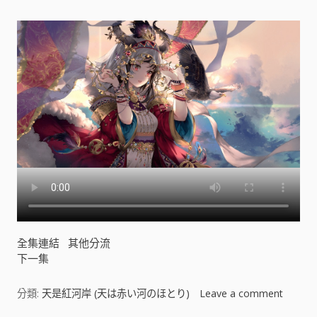
河
の
ほ
と
り
)
[
]
全集連結
其他分流
下一集
分類:
天是紅河岸 (天は赤い河のほとり)
Leave a comment
o
n