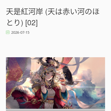
天
是
天是紅河岸 (天は赤い河のほ
紅
河
とり) [02]
岸
(
2026-07-15
天
は
赤
い
河
の
ほ
と
り
)
[
]