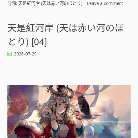
分類:
天是紅河岸 (天は赤い河のほとり)
Leave a comment
o
n
天
是
天是紅河岸 (天は赤い河のほ
紅
河
とり) [04]
岸
(
2026-07-29
天
は
赤
い
河
の
ほ
と
り
)
[
]