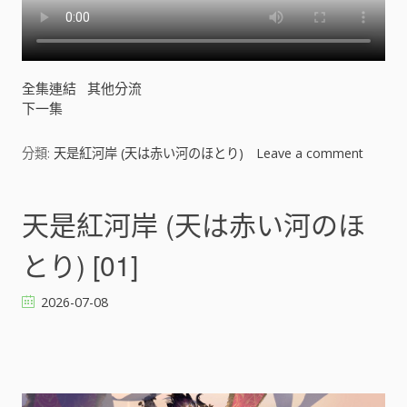
全集連結
其他分流
下一集
分類:
天是紅河岸 (天は赤い河のほとり)
Leave a comment
o
n
天
是
天是紅河岸 (天は赤い河のほ
紅
河
とり) [01]
岸
(
2026-07-08
天
は
赤
い
河
の