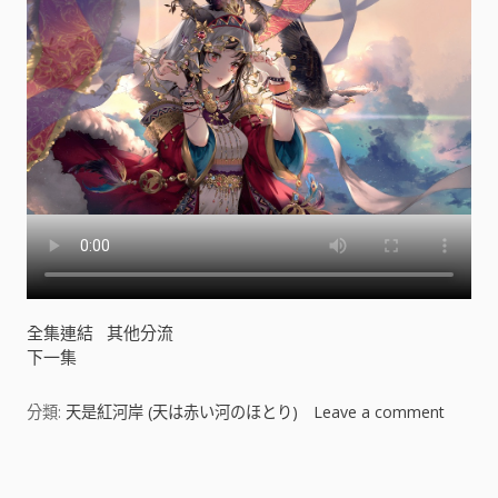
ほ
と
り
)
[
]
全集連結
其他分流
下一集
分類:
天是紅河岸 (天は赤い河のほとり)
Leave a comment
o
n
天
文
是