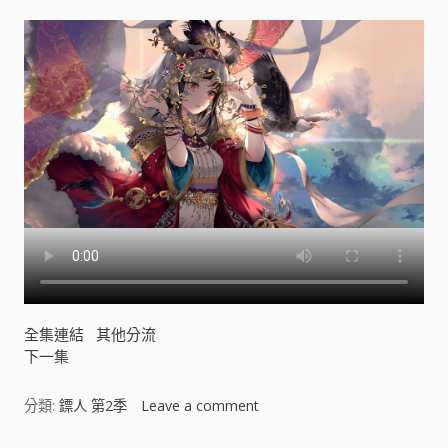
全集連結
其他分流
下一集
分類:
鏢人 第2季
Leave a comment
o
n
鏢