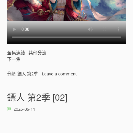
全集連結
其他分流
下一集
分類:
鏢人 第2季
Leave a comment
o
n
鏢
人
鏢人 第2季 [02]
第
2
2026-06-11
季
[
]