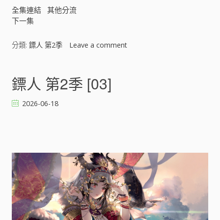
全集連結
其他分流
下一集
分類:
鏢人 第2季
Leave a comment
o
n
鏢
人
鏢人 第2季 [03]
第
2
2026-06-18
季
[
]