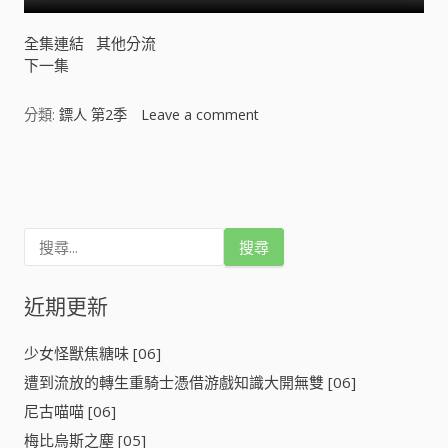
全集連結
其他分流
下一集
分類:
鏢人 第2季
Leave a comment
o
n
鏢
文
人
第
章
2
搜
季
導
尋
[
關
]
鍵
近期更新
覽
字
:
少女怪獸焦糖味 [06]
遭到流放的轉生重騎士憑借游戲知識大開無雙 [06]
尼古喵喵 [06]
梅比烏斯之塵 [05]