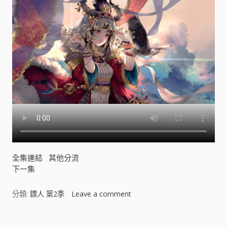
全集連結
其他分流
下一集
分類:
鏢人 第2季
Leave a comment
o
n
鏢
人