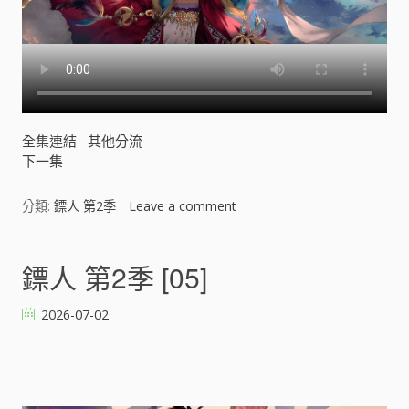
全集連結
其他分流
下一集
分類:
鏢人 第2季
Leave a comment
o
n
鏢
人
鏢人 第2季 [05]
第
2
2026-07-02
季
[
]