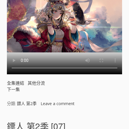
全集連結
其他分流
下一集
分類:
鏢人 第2季
Leave a comment
o
n
鏢
人
鏢人 第2季 [07]
第