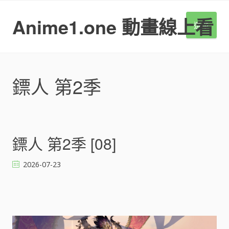
S
k
Anime1.one 動畫線上看
選單
i
p
t
o
c
鏢人 第2季
o
n
t
e
n
鏢人 第2季 [08]
t
2026-07-23