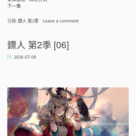
下一集
分類:
鏢人 第2季
Leave a comment
o
n
鏢
人
鏢人 第2季 [06]
第
2
2026-07-09
季
[
]