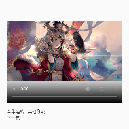
全集連結
其他分流
下一集