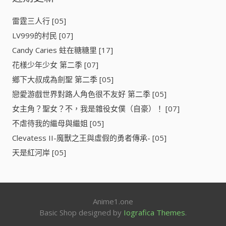
覽
幕
:
の
雷霆三人行 [05]
ジ
LV999的村民 [07]
ャ
ー
Candy Caries 蛀在糖糖里 [17]
ド
花樣少年少女 第二季 [07]
ゥ
鄉下大叔成為劍聖 第二季 [05]
ー
ガ
戀愛游戲世界對路人角色很不友好 第二季 [05]
ル
女主角？聖女？不，我是雜役女僕（自豪）！ [07]
)
不虐待我的繼母與繼姐 [05]
[
]
Clevatess II-魔獸之王與虛假的勇者傳承- [05]
天是紅河岸 [05]
Anime1.one
Basic Shop designed by
Iografica Themes
.