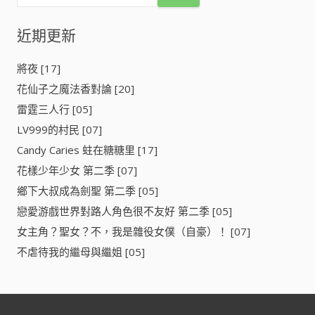
導
微
關
速
鍵
近期更新
覽
前
字
行
:
！
將夜 [17]
第
花仙子之魔法香對論 [20]
二
季
雷霆三人行 [05]
(
LV999的村民 [07]
ア
Candy Caries 蛀在糖糖里 [17]
ズ
ー
花樣少年少女 第二季 [07]
ル
鄉下大叔成為劍聖 第二季 [05]
レ
戀愛游戲世界對路人角色很不友好 第二季 [05]
ー
ン
女主角？聖女？不，我是雜役女僕（自豪）！ [07]
び
不虐待我的繼母與繼姐 [05]
そ
く
ぜ
ん
し