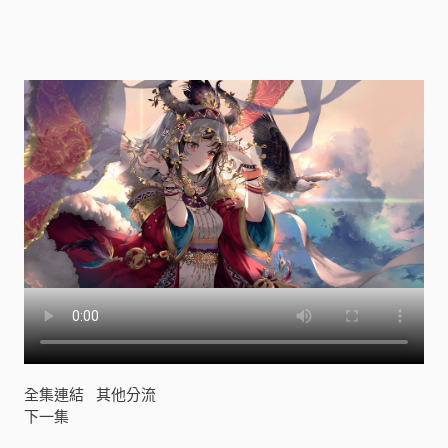
！
第
二
季
(
ア
ズ
ー
ル
レ
ー
ン
び
そ
く
ぜ
ん
し
ん
全集連結
其他分流
っ
下一集
！
に