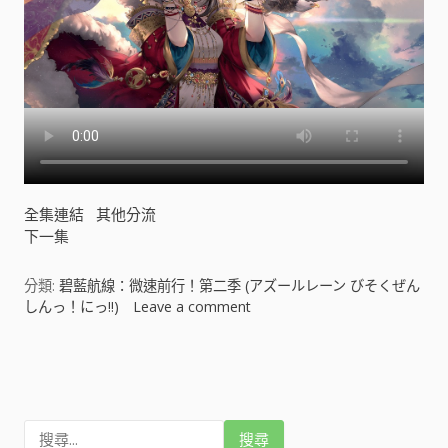
レ
ー
ン
び
そ
く
ぜ
ん
し
ん
全集連結
其他分流
っ
下一集
！
に
っ
分類:
碧藍航線：微速前行！第二季 (アズールレーン びそくぜん
!
しんっ！にっ!!)
Leave a comment
o
!
n
)
碧
文
[
藍
]
航
章
線
搜
：
尋