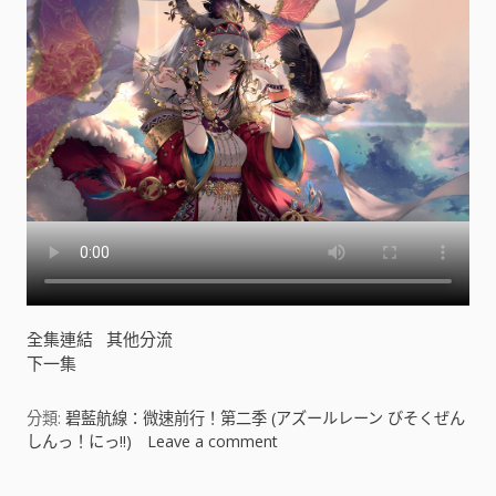
ア
ズ
ー
ル
レ
ー
ン
び
そ
く
ぜ
ん
し
ん
全集連結
其他分流
っ
下一集
！
に
っ
分類:
碧藍航線：微速前行！第二季 (アズールレーン びそくぜん
!
しんっ！にっ!!)
Leave a comment
o
!
n
)
碧