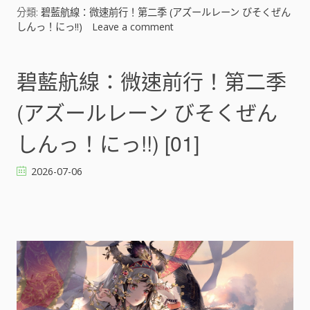
っ
分類:
碧藍航線：微速前行！第二季 (アズールレーン びそくぜん
!
しんっ！にっ!!)
Leave a comment
o
!
n
)
碧
[
藍
碧藍航線：微速前行！第二季
]
航
線
(アズールレーン びそくぜん
：
微
しんっ！にっ!!) [01]
速
前
2026-07-06
行
！
第
二
季
(
ア
ズ
ー
ル