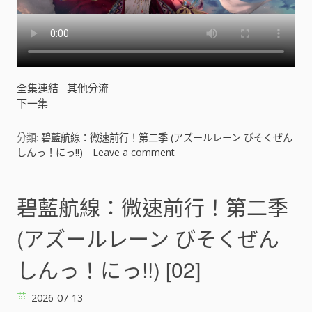
そ
く
ぜ
ん
し
ん
全集連結
其他分流
っ
下一集
！
に
っ
分類:
碧藍航線：微速前行！第二季 (アズールレーン びそくぜん
!
しんっ！にっ!!)
Leave a comment
o
!
n
)
碧
[
藍
碧藍航線：微速前行！第二季
]
航
線
(アズールレーン びそくぜん
：
微
しんっ！にっ!!) [02]
速
前
2026-07-13
行