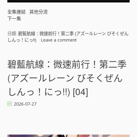
全集連結
其他分流
下一集
分類:
碧藍航線：微速前行！第二季 (アズールレーン びそくぜん
しんっ！にっ!!)
Leave a comment
o
n
碧
藍
碧藍航線：微速前行！第二季
航
線
(アズールレーン びそくぜん
：
微
しんっ！にっ!!) [04]
速
前
2026-07-27
行
！
第
二
季
(