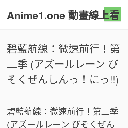
S
k
Anime1.one 動畫線上看
選單
i
p
t
o
c
碧藍航線：微速前行！第
o
n
二季 (アズールレーン び
t
e
n
そくぜんしんっ！にっ!!)
t
碧藍航線：微速前行！第二季
(アズールレーン びそくぜん