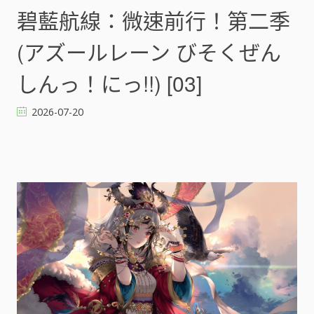
[
藍
碧藍航線：微速前行！第二季
]
航
線
(アズールレーン びそくぜん
：
微
しんっ！にっ!!) [03]
速
前
2026-07-20
行
！
第
二
季
(
ア
ズ
ー
ル
レ
ー
ン
び