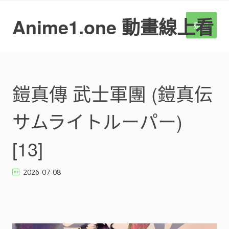
S
k
Anime1.one 動畫線上看
選單
i
p
t
o
c
o
鎧真傳 武士軍團 (鎧真伝
n
t
サムライトルーパー)
e
n
t
[13]
2026-07-08