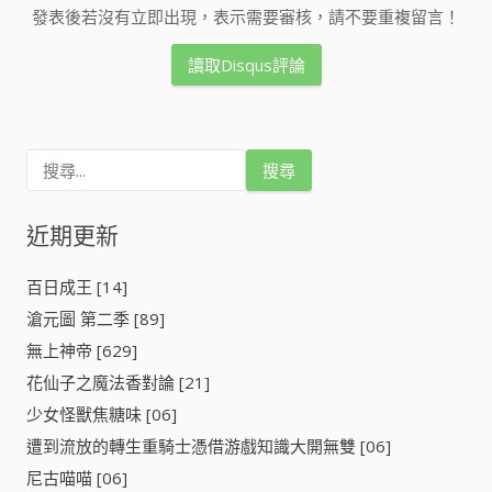
發表後若沒有立即出現，表示需要審核，請不要重複留言！
讀取Disqus評論
搜
尋
關
鍵
近期更新
字
:
百日成王 [14]
滄元圖 第二季 [89]
無上神帝 [629]
花仙子之魔法香對論 [21]
少女怪獸焦糖味 [06]
遭到流放的轉生重騎士憑借游戲知識大開無雙 [06]
尼古喵喵 [06]