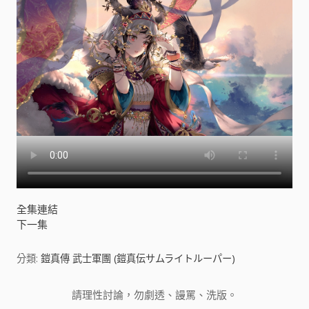
全集連結
下一集
分類:
鎧真傳 武士軍團 (鎧真伝サムライトルーパー)
請理性討論，勿劇透、謾罵、洗版。