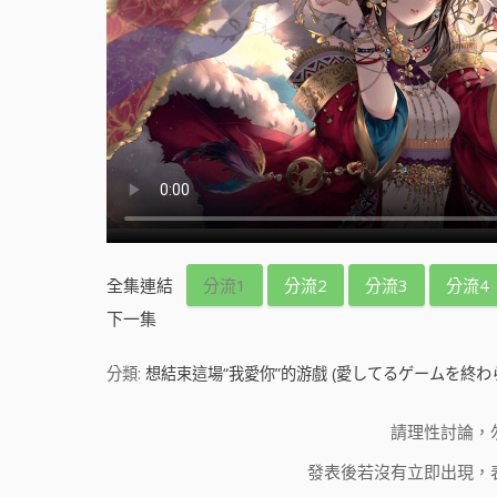
全集連結
分流1
分流2
分流3
分流4
下一集
分類:
想結束這場“我愛你”的游戲 (愛してるゲームを終わ
請理性討論，
發表後若沒有立即出現，