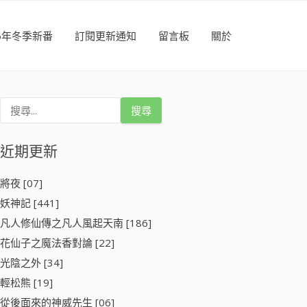
26年冬季新番
訂閱更新通知
留言板
關於
搜
尋
關
鍵
近期更新
字
:
將夜 [07]
妖神記 [441]
凡人修仙傳之凡人風起天南 [186]
花仙子之魔法香對論 [22]
光陰之外 [34]
輕松熊 [19]
從後面來的神威先生 [06]