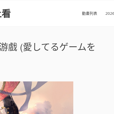
上看
動畫列表
20
游戲 (愛してるゲームを