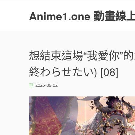
S
k
Anime1.one 動畫線
i
p
t
o
c
o
想結束這場“我愛你”的
n
t
終わらせたい) [08]
e
n
t
2026-06-02