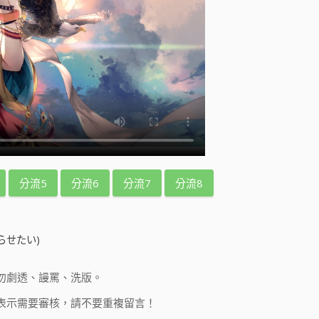
分流5
分流6
分流7
分流8
らせたい)
勿劇透、謾罵、洗版。
表示需要審核，請不要重複留言！