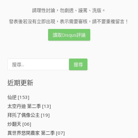
請理性討論，勿劇透、謾罵、洗版。
發表後若沒有立即出現，表示需要審核，請不要重複留言！
讀取Disqus評論
搜
尋
關
鍵
近期更新
字
:
仙逆 [153]
太空丹迪 第二季 [13]
拜托了偶像公主 [19]
炒翻天 [06]
異世界悠閑農家 第二季 [07]