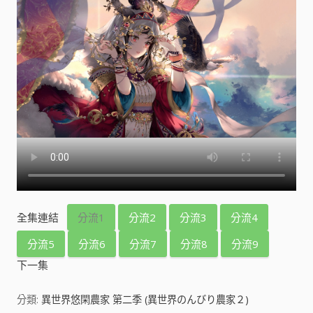
全集連結
分流1
分流2
分流3
分流4
分流5
分流6
分流7
分流8
分流9
下一集
分類:
異世界悠閑農家 第二季 (異世界のんびり農家２)