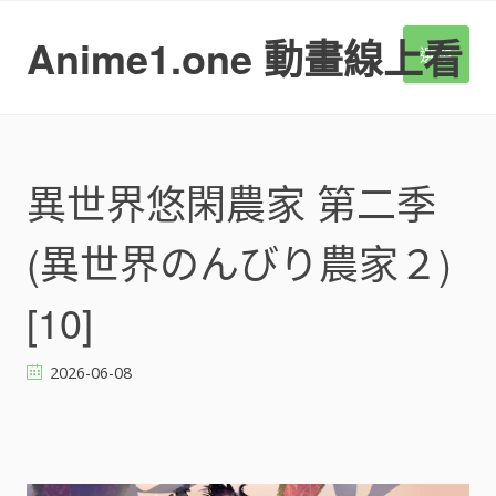
S
k
Anime1.one 動畫線上看
選單
i
p
t
o
c
o
異世界悠閑農家 第二季
n
t
(異世界のんびり農家２)
e
n
t
[10]
2026-06-08