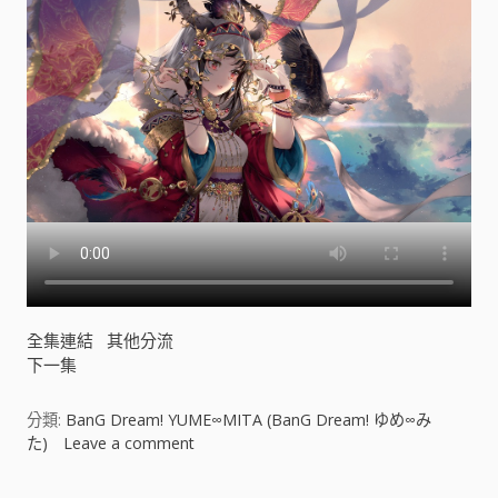
∞
M
I
T
A
(
B
a
n
G
D
r
e
a
全集連結
其他分流
m
下一集
!
ゆ
め
分類:
BanG Dream! YUME∞MITA (BanG Dream! ゆめ∞み
∞
た)
Leave a comment
o
み
n
た
B