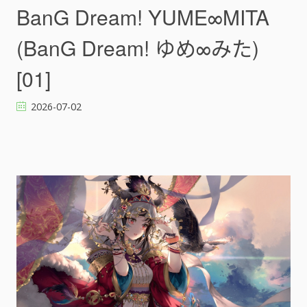
)
a
BanG Dream! YUME∞MITA
[
n
]
G
(BanG Dream! ゆめ∞みた)
D
r
[01]
e
a
2026-07-02
m
!
Y
U
M
E
∞
M
I
T
A
(
B
a