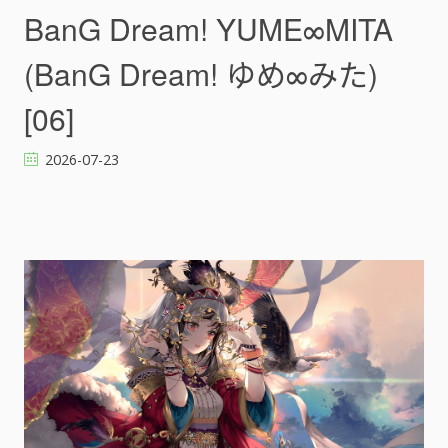
)
a
BanG Dream! YUME∞MITA
[
n
]
G
(BanG Dream! ゆめ∞みた)
D
r
[06]
e
a
2026-07-23
m
!
Y
U
M
E
∞
M
I
T
A
(
B
a