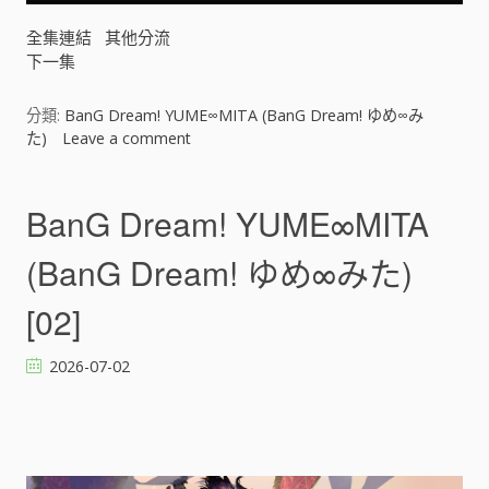
a
全集連結
其他分流
m
下一集
!
ゆ
め
分類:
BanG Dream! YUME∞MITA (BanG Dream! ゆめ∞み
∞
た)
Leave a comment
o
み
n
た
B
)
a
BanG Dream! YUME∞MITA
[
n
]
G
(BanG Dream! ゆめ∞みた)
D
r
[02]
e
a
2026-07-02
m
!
Y
U
M
E