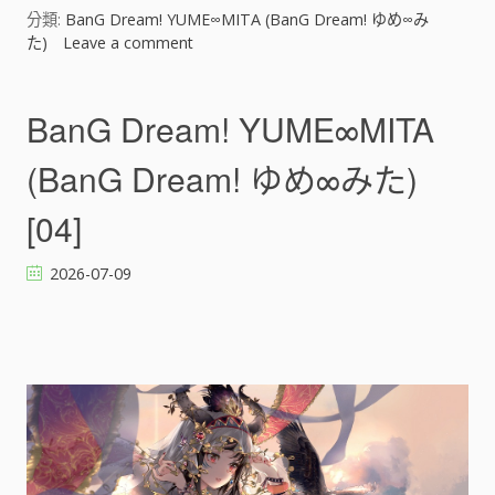
め
分類:
BanG Dream! YUME∞MITA (BanG Dream! ゆめ∞み
∞
た)
Leave a comment
o
み
n
た
B
)
a
BanG Dream! YUME∞MITA
[
n
]
G
(BanG Dream! ゆめ∞みた)
D
r
[04]
e
a
2026-07-09
m
!
Y
U
M
E
∞
M
I
T