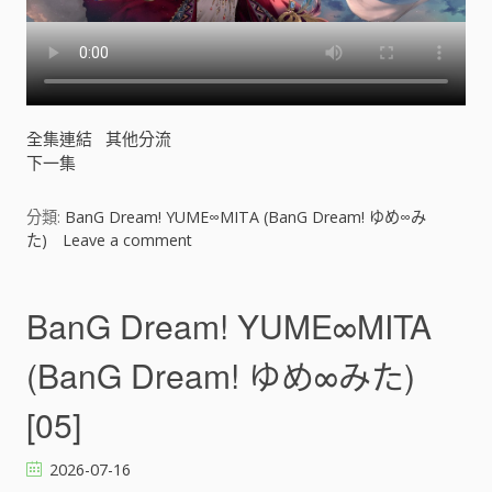
n
G
D
r
e
a
全集連結
其他分流
m
下一集
!
ゆ
め
分類:
BanG Dream! YUME∞MITA (BanG Dream! ゆめ∞み
∞
た)
Leave a comment
o
み
n
た
B
)
a
BanG Dream! YUME∞MITA
[
n
]
G
(BanG Dream! ゆめ∞みた)
D
r
[05]
e
a
2026-07-16
m