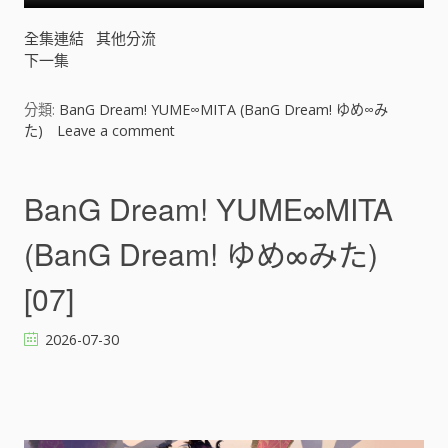
全集連結
其他分流
下一集
分類:
BanG Dream! YUME∞MITA (BanG Dream! ゆめ∞み
た)
Leave a comment
o
n
B
a
BanG Dream! YUME∞MITA
n
G
(BanG Dream! ゆめ∞みた)
D
r
[07]
e
a
2026-07-30
m
!
Y
U
M
E