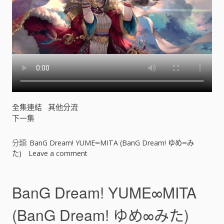
A
(
B
a
n
G
D
r
e
a
全集連結
其他分流
m
下一集
!
ゆ
め
分類:
BanG Dream! YUME∞MITA (BanG Dream! ゆめ∞み
∞
た)
Leave a comment
o
み
n
た
B
)
a
BanG Dream! YUME∞MITA
[
n
]
G
(BanG Dream! ゆめ∞みた)
D