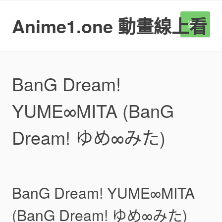
S
k
Anime1.one 動畫線上看
選單
i
p
t
o
c
BanG Dream!
o
n
YUME∞MITA (BanG
t
e
n
Dream! ゆめ∞みた)
t
BanG Dream! YUME∞MITA
(BanG Dream! ゆめ∞みた)