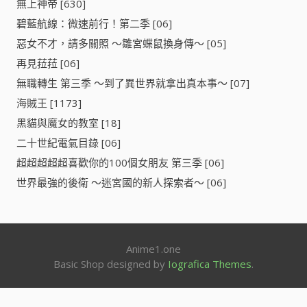
無上神帝 [630]
Y
碧藍航線：微速前行！第二季 [06]
U
M
惡女不才，請多關照 ～雛宮蝶鼠換身傳～ [05]
E
再見菈菈 [06]
∞
無職轉生 第三季 ～到了異世界就拿出真本事～ [07]
M
I
海賊王 [1173]
T
黑貓與魔女的教室 [18]
A
二十世紀電氣目錄 [06]
(
B
超超超超超喜歡你的100個女朋友 第三季 [06]
a
世界最強的後衛 ～迷宮國的新人探索者～ [06]
n
G
D
r
e
Anime1.one
a
Basic Shop designed by
Iografica Themes
.
m
!
ゆ