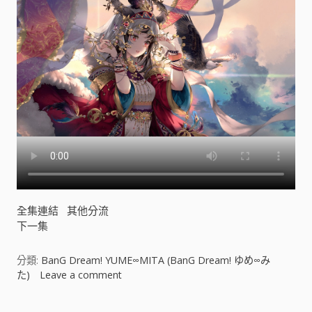
∞
M
I
T
A
(
B
a
n
G
D
r
e
a
全集連結
其他分流
m
下一集
!
ゆ
め
分類:
BanG Dream! YUME∞MITA (BanG Dream! ゆめ∞み
∞
た)
Leave a comment
o
み
n
た
B