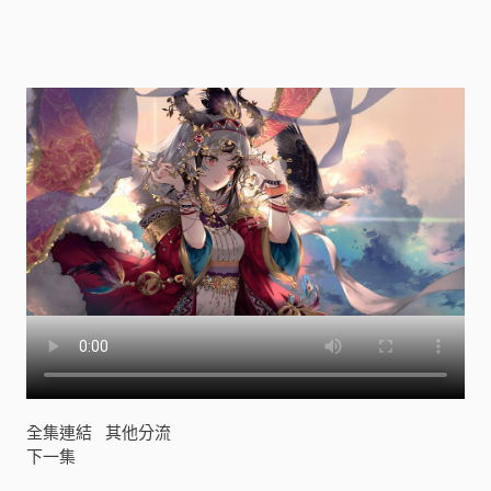
!
Y
U
M
E
∞
M
I
T
A
(
B
a
n
G
D
r
e
a
全集連結
其他分流
m
下一集
!
ゆ