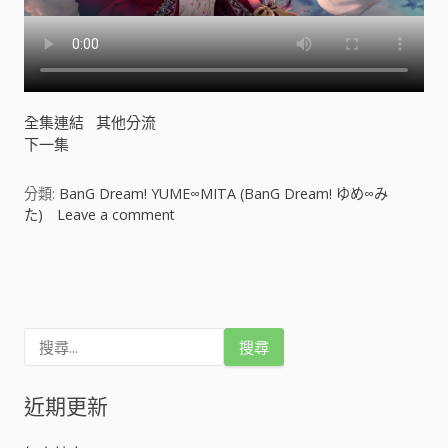
n
G
D
r
e
a
全集連結
其他分流
m
下一集
!
ゆ
め
分類:
BanG Dream! YUME∞MITA (BanG Dream! ゆめ∞み
∞
た)
Leave a comment
o
み
n
た
B
文
)
a
[
n
章
]
G
搜
D
導
尋
r
關
e
鍵
近期更新
覽
a
字
m
:
!