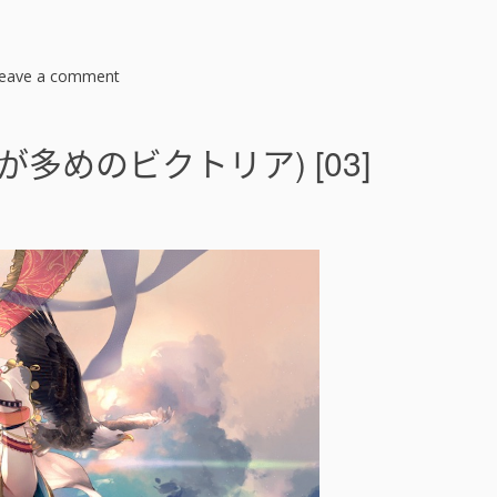
eave a comment
o
n
奇
招
多めのビクトリア) [03]
百
出
的
維
多
利
亞
(
手
札
が
多
め
の
ビ