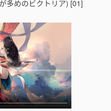
多めのビクトリア) [01]
百
出
的
維
多
利
亞
(
手
札
が
多
め
の
ビ
ク
ト
リ
ア
)
[