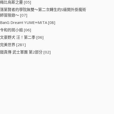
梅比烏斯之塵 [05]
落第賢者的學院無雙～第二次轉生的S級開外掛魔術
師冒險錄～ [07]
BanG Dream! YUME∞MITA [08]
令和的斑小姐 [06]
文豪野犬 汪！第二季 [06]
完美世界 [281]
鎧真傳 武士軍團 第2部分 [02]