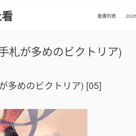
上看
動畫列表
20
(手札が多めのビクトリア)
多めのビクトリア) [05]