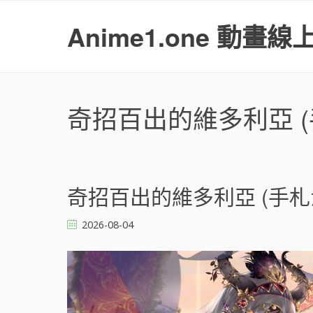
S
k
Anime1.one 動畫線
i
p
t
o
c
奇招百出的維多利亞 
o
n
t
e
n
奇招百出的維多利亞 (手札が
t
2026-08-04