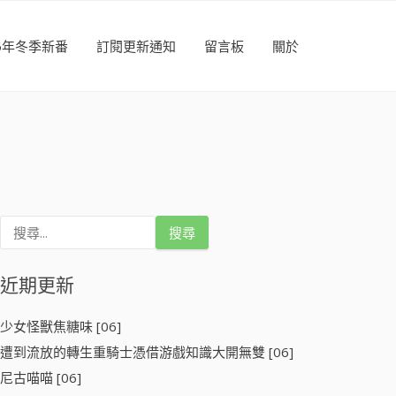
26年冬季新番
訂閱更新通知
留言板
關於
搜
尋
關
鍵
近期更新
字
:
少女怪獸焦糖味 [06]
遭到流放的轉生重騎士憑借游戲知識大開無雙 [06]
尼古喵喵 [06]