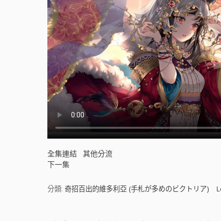
全集連結
其他分流
下一集
分類:
奇招百出的維多利亞 (手札が多めのビクトリア)
L