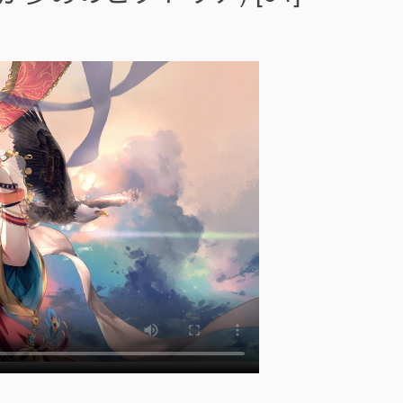
出
的
維
多
利
亞
(
手
札
が
多
め
の
ビ
ク
ト
リ
ア
)
[
]