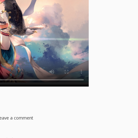
(
手
札
が
多
め
の
ビ
ク
ト
リ
ア
)
[
]
eave a comment
o
n
奇
招