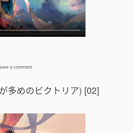
ク
ト
リ
ア
)
[
]
eave a comment
o
n
奇
招
多めのビクトリア) [02]
百
出
的
維
多
利
亞