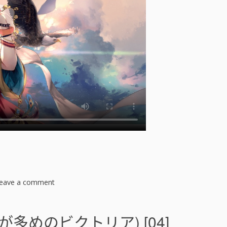
eave a comment
o
n
奇
招
多めのビクトリア) [04]
百