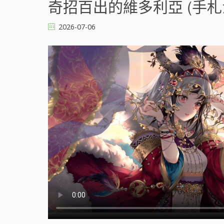
奇招百出的維多利亞 (手札が
2026-07-06