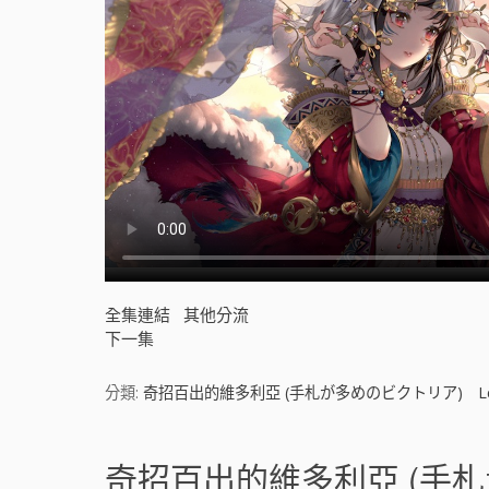
全集連結
其他分流
下一集
分類:
奇招百出的維多利亞 (手札が多めのビクトリア)
L
奇招百出的維多利亞 (手札が