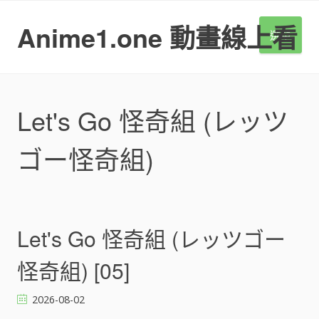
S
k
Anime1.one 動畫線上看
選單
i
p
t
o
c
Let's Go 怪奇組 (レッツ
o
n
ゴー怪奇組)
t
e
n
t
Let's Go 怪奇組 (レッツゴー
怪奇組) [05]
2026-08-02