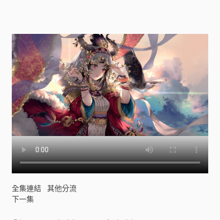
奇
組
(
レ
ッ
ツ
ゴ
ー
怪
奇
組
)
[
]
全集連結
其他分流
下一集