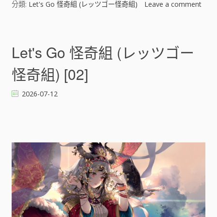
分類:
Let's Go 怪奇組 (レッツゴー怪奇組)
Leave a comment
o
n
L
e
Let's Go 怪奇組 (レッツゴー
t
'
怪奇組) [02]
s
G
2026-07-12
o
怪
奇
組
(
レ
ッ
ツ
ゴ
ー
怪
奇