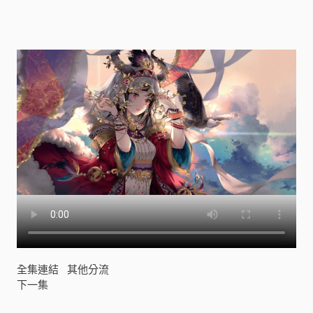
奇
組
(
レ
ッ
ツ
ゴ
ー
怪
奇
組
)
[
]
全集連結
其他分流
下一集