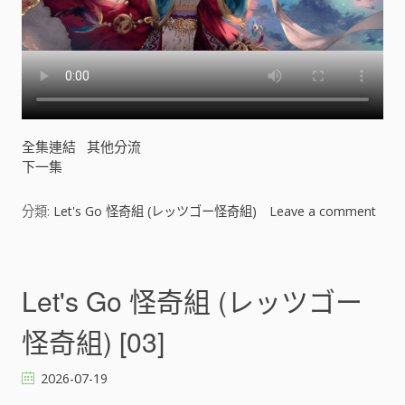
組
)
[
]
全集連結
其他分流
下一集
分類:
Let's Go 怪奇組 (レッツゴー怪奇組)
Leave a comment
o
n
L
e
Let's Go 怪奇組 (レッツゴー
t
'
怪奇組) [03]
s
G
2026-07-19
o
怪