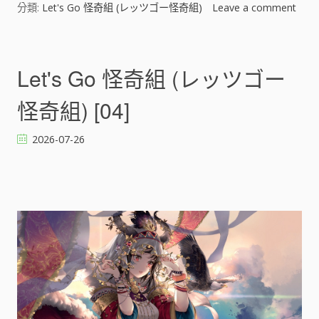
分類:
Let's Go 怪奇組 (レッツゴー怪奇組)
Leave a comment
o
n
L
e
Let's Go 怪奇組 (レッツゴー
t
'
怪奇組) [04]
s
G
2026-07-26
o
怪
奇
組
(
レ
ッ
ツ
ゴ
ー
怪
奇