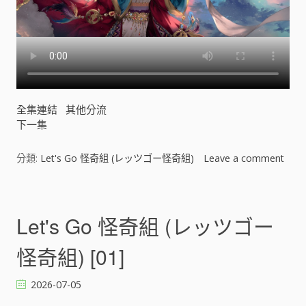
組
)
[
]
全集連結
其他分流
下一集
分類:
Let's Go 怪奇組 (レッツゴー怪奇組)
Leave a comment
o
n
L
e
Let's Go 怪奇組 (レッツゴー
t
'
怪奇組) [01]
s
G
2026-07-05
o
怪