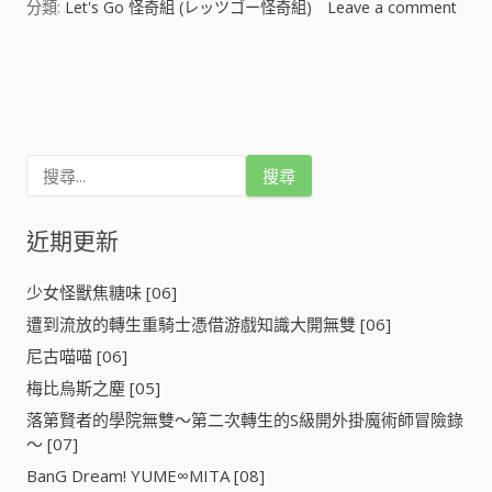
分類:
Let's Go 怪奇組 (レッツゴー怪奇組)
Leave a comment
o
n
L
文
e
t
章
'
搜
s
導
尋
G
關
o
鍵
近期更新
覽
怪
字
奇
:
組
少女怪獸焦糖味 [06]
(
遭到流放的轉生重騎士憑借游戲知識大開無雙 [06]
レ
ッ
尼古喵喵 [06]
ツ
梅比烏斯之塵 [05]
ゴ
落第賢者的學院無雙～第二次轉生的S級開外掛魔術師冒險錄
ー
～ [07]
怪
奇
BanG Dream! YUME∞MITA [08]
組