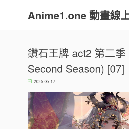
S
k
Anime1.one 動畫線
i
p
t
o
c
o
鑽石王牌 act2 第二季 
n
t
Second Season) [07]
e
n
t
2026-05-17