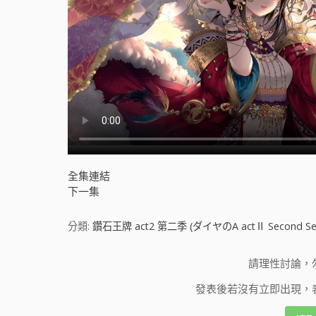
全集連結
下一集
分類:
鑽石王牌 act2 第二季 (ダイヤのA actⅡ Second Se
請理性討論，
發表後若沒有立即出現，