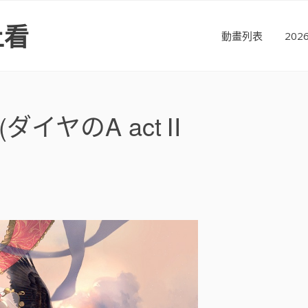
上看
動畫列表
20
(ダイヤのA actⅡ