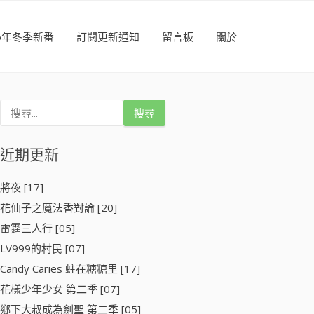
26年冬季新番
訂閱更新通知
留言板
關於
搜
尋
關
鍵
近期更新
字
:
將夜 [17]
花仙子之魔法香對論 [20]
雷霆三人行 [05]
LV999的村民 [07]
Candy Caries 蛀在糖糖里 [17]
花樣少年少女 第二季 [07]
鄉下大叔成為劍聖 第二季 [05]