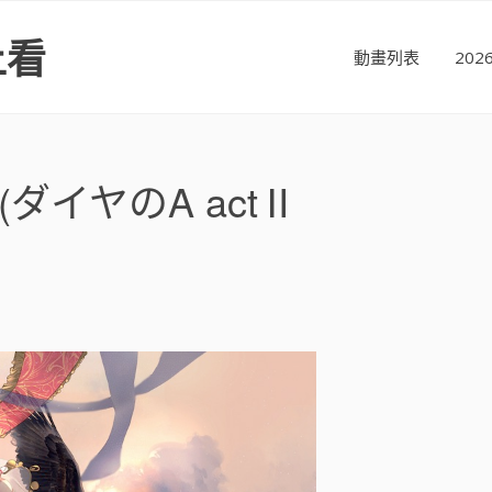
上看
動畫列表
20
(ダイヤのA actⅡ