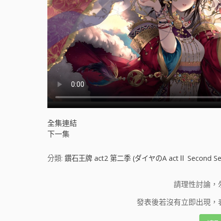
全集連結
下一集
分類:
鑽石王牌 act2 第二季 (ダイヤのA actⅡ Second Se
請理性討論，
發表後若沒有立即出現，