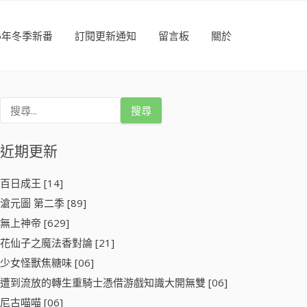
26年冬季新番
訂閱更新通知
留言板
關於
搜
尋
關
鍵
近期更新
字
:
百日成王 [14]
滄元圖 第二季 [89]
無上神帝 [629]
花仙子之魔法香對論 [21]
少女怪獸焦糖味 [06]
遭到流放的轉生重騎士憑借游戲知識大開無雙 [06]
尼古喵喵 [06]