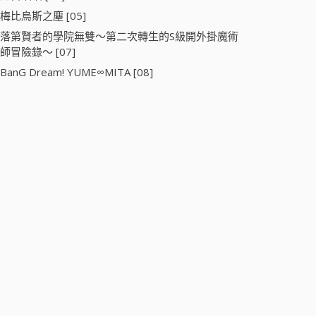
梅比烏斯之塵 [05]
落第賢者的學院無雙～第二次轉生的S級開外掛魔術
師冒險錄～ [07]
BanG Dream! YUME∞MITA [08]