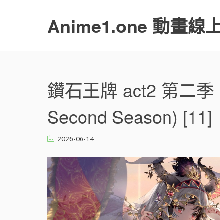
S
k
Anime1.one 動畫線
i
p
t
o
c
o
鑽石王牌 act2 第二季 
n
t
Second Season) [11]
e
n
t
2026-06-14