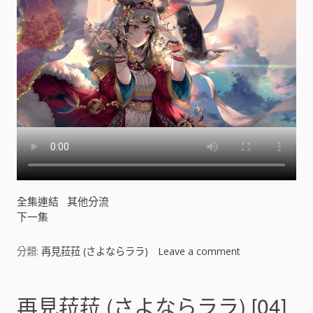
全集連結
其他分流
下一集
分類:
再見菈菈 (さよならララ)
Leave a comment
o
n
再
見
再見菈菈 (さよならララ) [04]
菈