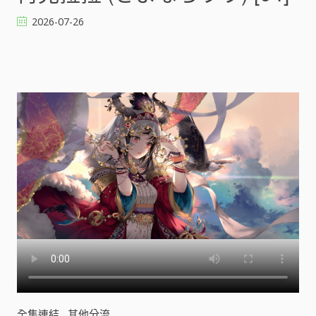
菈
2026-07-26
(
さ
よ
な
ら
ラ
ラ
)
[
]
全集連結
其他分流