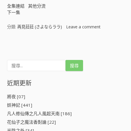
全集連結
其他分流
下一集
分類:
再見菈菈 (さよならララ)
Leave a comment
o
n
再
文
見
菈
章
菈
搜
(
導
尋
さ
關
よ
鍵
近期更新
覽
な
字
ら
:
ラ
將夜 [07]
ラ
妖神記 [441]
)
[
凡人修仙傳之凡人風起天南 [186]
]
花仙子之魔法香對論 [22]
光陰之外 [34]