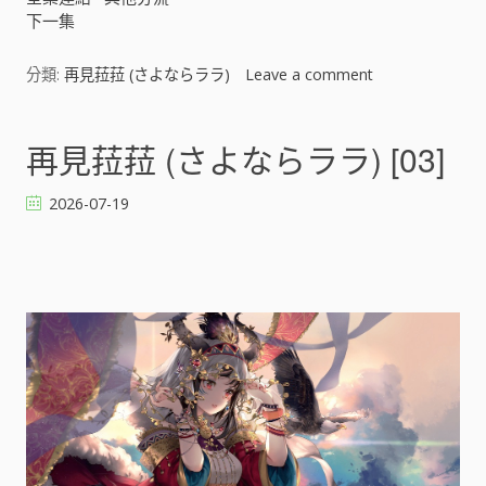
下一集
分類:
再見菈菈 (さよならララ)
Leave a comment
o
n
再
見
再見菈菈 (さよならララ) [03]
菈
菈
2026-07-19
(
さ
よ
な
ら
ラ
ラ
)
[
]