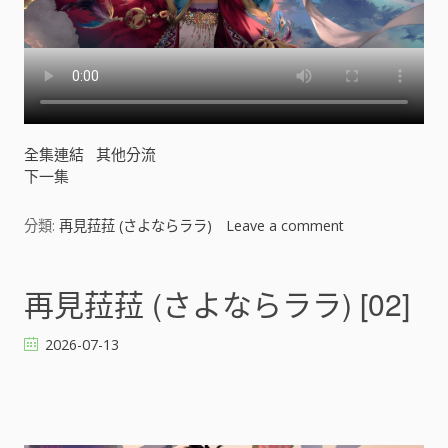
全集連結
其他分流
下一集
分類:
再見菈菈 (さよならララ)
Leave a comment
o
n
再
見
再見菈菈 (さよならララ) [02]
菈
菈
2026-07-13
(
さ
よ
な
ら