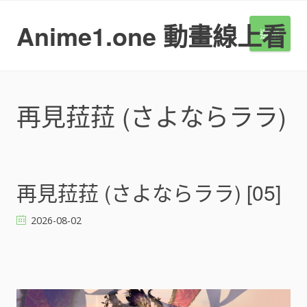
S
k
Anime1.one 動畫線上看
選單
i
p
t
o
c
再見菈菈 (さよならララ)
o
n
t
e
n
再見菈菈 (さよならララ) [05]
t
2026-08-02