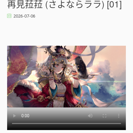
再見菈菈 (さよならララ) [01]
菈
菈
2026-07-06
(
さ
よ
な
ら
ラ
ラ
)
[
]