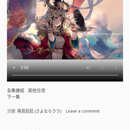
ラ
ラ
)
[
]
全集連結
其他分流
下一集
分類:
再見菈菈 (さよならララ)
Leave a comment
o
n
再
見